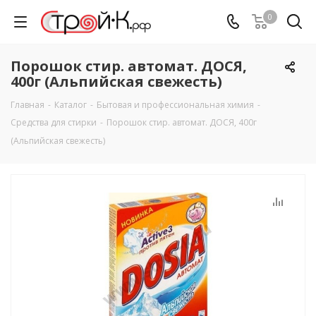
0
Порошок стир. автомат. ДОСЯ,
400г (Альпийская свежесть)
Главная
-
Каталог
-
Бытовая и профессиональная химия
-
Средства для стирки
-
Порошок стир. автомат. ДОСЯ, 400г
(Альпийская свежесть)