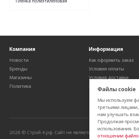
Пленка полиэтиленовая
Компания
Информация
Новости
Как оформить заказ
Бренды
Условия оплаты
Магазины
Условия доставки
Политика
Гарантия на товар
Файлы cookie
Мы используем фа
третьими лицами,
нам улучшать вза
Продолжая просмо
использования. Б
2026 © Строй-К.рф. Сайт не является публичной офертой
отношении файлов