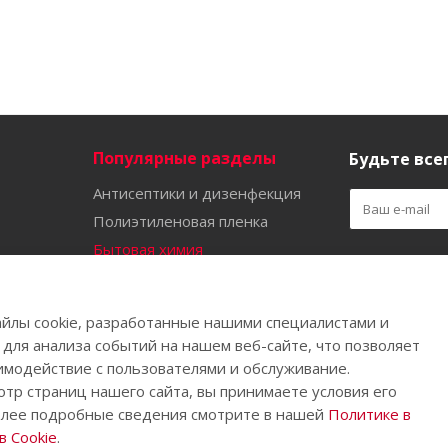
Популярные разделы
Будьте всег
Антисептики и дизенфекция
Полиэтиленовая пленка
Бытовая химия
Оставайтес
Садово-огородный инвентарь
Ручной инструмент
йлы cookie, разработанные нашими специалистами и
Бахилы
 для анализа событий на нашем веб-сайте, что позволяет
имодействие с пользователями и обслуживание.
тр страниц нашего сайта, вы принимаете условия его
олее подробные сведения смотрите в нашей
Политике в
.
 Cookie
.