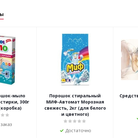
ры
ошок-мыло
Порошок стиральный
Средств
стирки, 300г
МИФ-Автомат Морозная
коробка)
свежесть, 2кг (для белого
и цветного)
 заказ
Достаточно