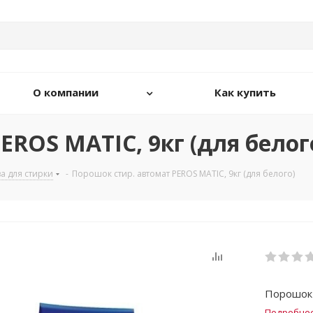
О компании
Как купить
EROS MATIC, 9кг (для белог
а для стирки
-
Порошок стир. автомат PEROS MATIC, 9кг (для белого)
Порошок 
Подробне