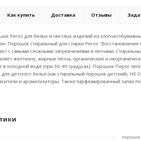
Как купить
Доставка
Отзывы
Зада
ок Peros для белых и светлых изделий из хлопчатобумажных
н. Порошок стиральный для стирки Peros "Восстановление бе
ает с самыми сложными загрязнениями и пятнами. Стиральны
аляет желтизну, жирные пятна, органические и неорганическ
 в холодной воде (при 30-40 градусах). Порошок Перос легк
.ч. для детского белья (как стиральный порошок детский). Н
асители и ароматизаторы. Также парфюмированный запах пос
тики
порошок