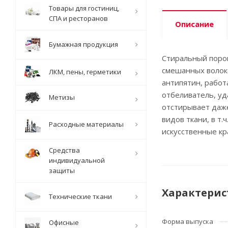
Товары для гостиниц,
СПА и ресторанов
Описание
Бумажная продукция
Стиральный порош
смешанных волоко
ЛКМ, пены, герметики
антипятин, работ
отбеливатель, уд
Метизы
отстирывает даже
видов ткани, в т
Расходные материалы
искусственные кр
Средства
индивидуальной
защиты
Характерис
Технические ткани
Форма выпуска
Офисные