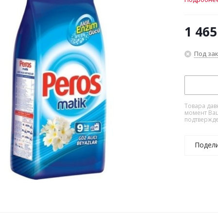
1 465
Под за
Товара дав
момент Ваш
подтвержде
Подел