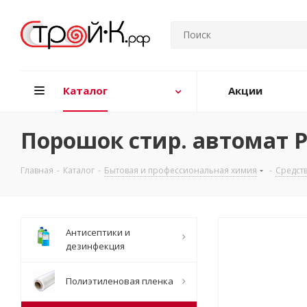
Каталог
Акции
Порошок стир. автомат P
Главная
-
Каталог
-
Бытовая и профессиональная химия
-
Средств
Антисептики и
дезинфекция
Полиэтиленовая пленка