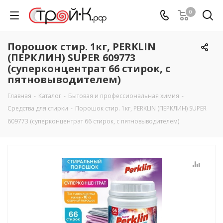
0
Порошок стир. 1кг, PERKLIN
(ПЕРКЛИН) SUPER 609773
(суперконцентрат 66 стирок, с
пятновыводителем)
Главная
-
Каталог
-
Бытовая и профессиональная химия
-
Средства для стирки
-
Порошок стир. 1кг, PERKLIN (ПЕРКЛИН) SUPER
609773 (суперконцентрат 66 стирок, с пятновыводителем)