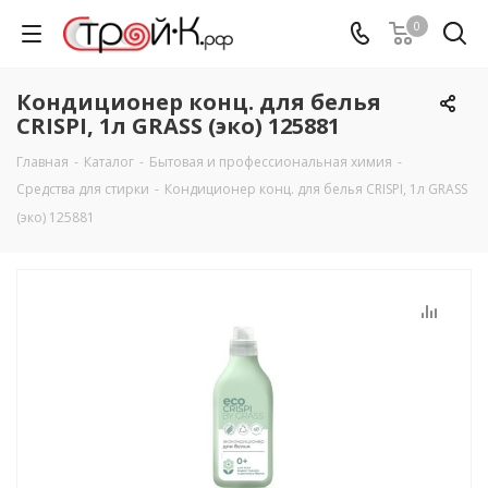
0
Кондиционер конц. для белья
CRISPI, 1л GRASS (эко) 125881
Главная
-
Каталог
-
Бытовая и профессиональная химия
-
Средства для стирки
-
Кондиционер конц. для белья CRISPI, 1л GRASS
(эко) 125881