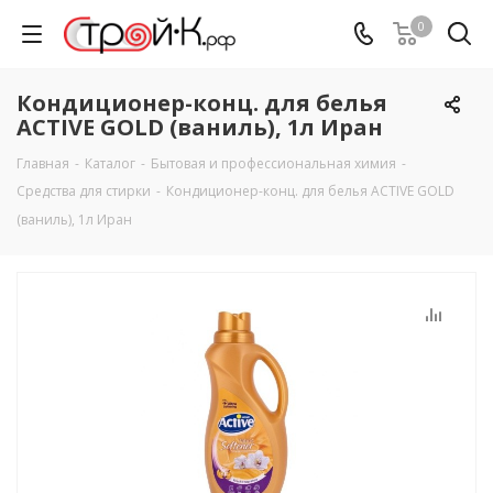
0
Кондиционер-конц. для белья
ACTIVE GOLD (ваниль), 1л Иран
Главная
-
Каталог
-
Бытовая и профессиональная химия
-
Средства для стирки
-
Кондиционер-конц. для белья ACTIVE GOLD
(ваниль), 1л Иран