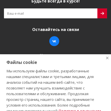
Будьте всегда в курсе!
Оставайтесь на связи
Наши контакты
Файлы cookie
+7 (846) 200-05-15
info@stroy-k.ru
Мы используем файлы cookie, разработанные
нашими специалистами и третьими лицами, для
г. Самара, ул. Заводское шоссе, 17
анализа событий на нашем веб-сайте, что
позволяет нам улучшать взаимодействие с
пользователями и обслуживание. Продолжая
просмотр страниц нашего сайта, вы принимаете
2026 © Строй-К.рф. Сайт не является публичной
условия его использования. Более подробные
офертой.
сведения смотрите в нашей
Политике в отношении