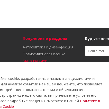
Популярные разделы
Будьте всег
Антисептики и дизенфекция
Полиэтиленовая пленка
Бытовая химия
Оставайтес
Садово-огородный инвентарь
Ручной инструмент
йлы cookie, разработанные нашими специалистами и
Бахилы
 для анализа событий на нашем веб-сайте, что позволяет
имодействие с пользователями и обслуживание.
тр страниц нашего сайта, вы принимаете условия его
олее подробные сведения смотрите в нашей
Политике в
.
 Cookie
.