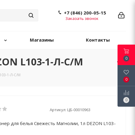
+7 (846) 200-05-15
Заказать звонок
Магазины
Контакты
ON L103-1-Л-С/М
0
103-1-Л-С/М
0
0
Артикул:
ЦБ-00010963
нер для белья Свежесть Магнолии, 1л DEZON L103-