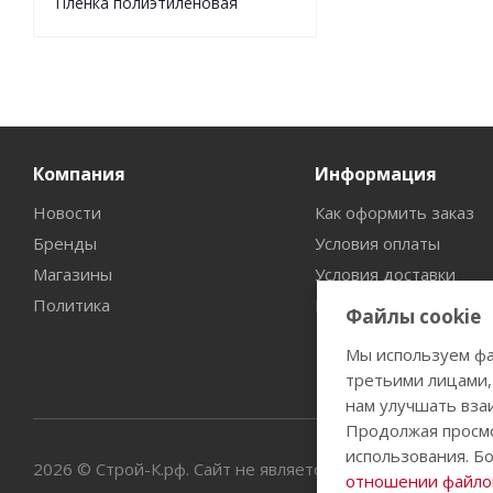
Пленка полиэтиленовая
Компания
Информация
Новости
Как оформить заказ
Бренды
Условия оплаты
Магазины
Условия доставки
Политика
Гарантия на товар
Файлы cookie
Мы используем фа
третьими лицами,
нам улучшать вза
Продолжая просмо
использования. Б
2026 © Строй-К.рф. Сайт не является публичной офертой
отношении файлов