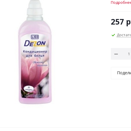
Подробне
257
р
Достат
Подел