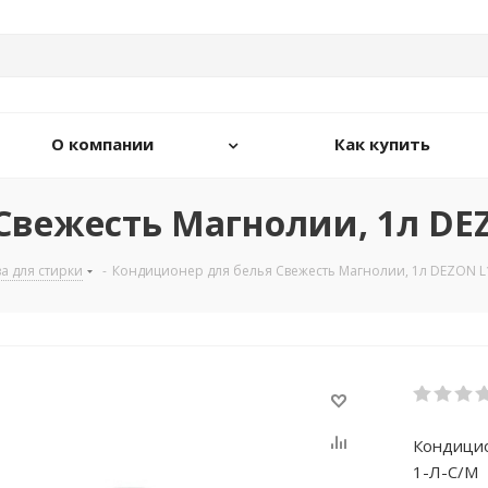
О компании
Как купить
Свежесть Магнолии, 1л DEZ
а для стирки
-
Кондиционер для белья Свежесть Магнолии, 1л DEZON L
Кондицио
1-Л-С/М