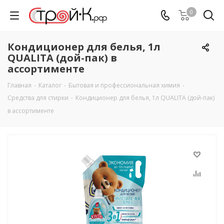
0
Кондиционер для белья, 1л
QUALITA (дой-пак) в
ассортименте
Главная
-
Каталог
-
Бытовая и профессиональная химия
-
Средства для стирки
-
Кондиционер для белья, 1л QUALITA (дой-пак)
в ассортименте