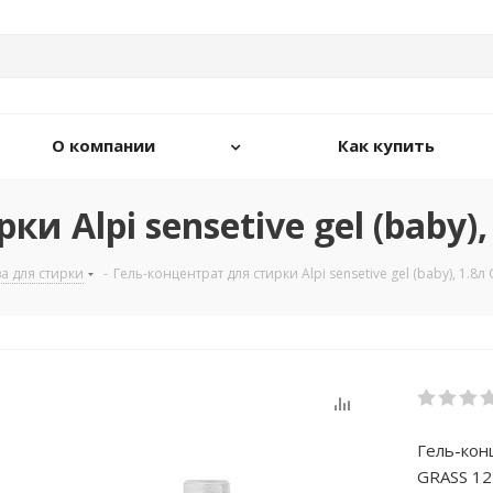
О компании
Как купить
и Alpi sensetive gel (baby)
а для стирки
-
Гель-концентрат для стирки Alpi sensetive gel (baby), 1.8л
Гель-конц
GRASS 1