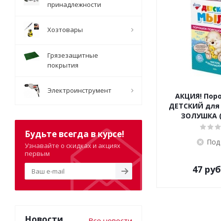
принадлежности
Хозтовары
Грязезащитные
покрытия
Электроинструмент
АКЦИЯ! Пор
ДЕТСКИЙ для 
ЗОЛУШКА (
Будьте всегда в курсе!
Под
Узнавайте о скидках и акциях
первым
47
руб
Новости
Все новости