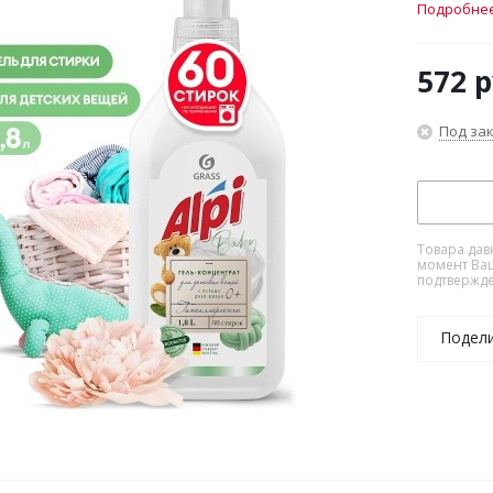
Подробне
572
р
Под за
Товара дав
момент Ваш
подтвержде
Подел