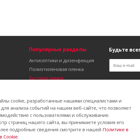
Популярные разделы
Будьте всег
Антисептики и дизенфекция
Полиэтиленовая пленка
Бытовая химия
Оставайтес
Садово-огородный инвентарь
Ручной инструмент
йлы cookie, разработанные нашими специалистами и
Бахилы
 для анализа событий на нашем веб-сайте, что позволяет
имодействие с пользователями и обслуживание.
тр страниц нашего сайта, вы принимаете условия его
олее подробные сведения смотрите в нашей
Политике в
.
 Cookie
.