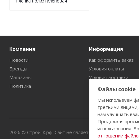
Пленка полиэтиленовая
Компания
Информация
Новости
Как оформить заказ
Бренды
Условия оплаты
Магазины
Условия доставки
Политика
Гарантия на товар
Файлы cookie
Мы используем фа
третьими лицами,
нам улучшать вза
Продолжая просмо
использования. Б
2026 © Строй-К.рф. Сайт не является публичной офертой
отношении файлов