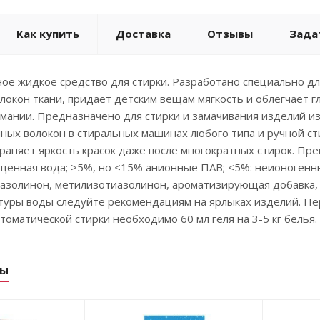
Как купить
Доставка
Отзывы
Зада
е жидкое средство для стирки. Разработано специально дл
локон ткани, придает детским вещам мягкость и облегчает 
мании. Предназначено для стирки и замачивания изделий из
ных волокон в стиральных машинах любого типа и ручной ст
раняет яркость красок даже после многократных стирок. Пр
щенная вода; ≥5%, но <15% анионные ПАВ; <5%: неионогенн
золинон, метилизотиазолинон, ароматизирующая добавка, к
атуры воды следуйте рекомендациям на ярлыках изделий. П
втоматической стирки необходимо 60 мл геля на 3-5 кг белья
ры