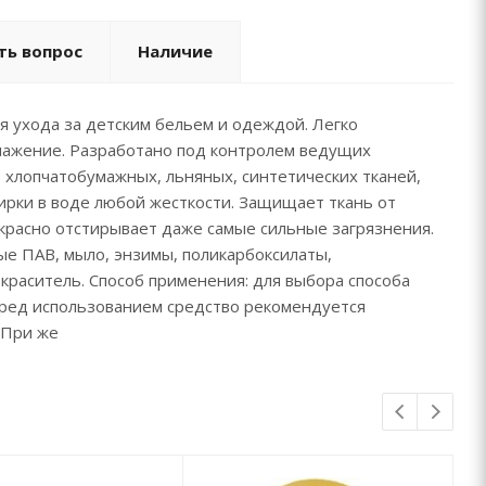
ть вопрос
Наличие
я ухода за детским бельем и одеждой. Легко
глажение. Разработано под контролем ведущих
 хлопчатобумажных, льняных, синтетических тканей,
ирки в воде любой жесткости. Защищает ткань от
екрасно отстирывает даже самые сильные загрязнения.
ые ПАВ, мыло, энзимы, поликарбоксилаты,
раситель. Способ применения: для выбора способа
еред использованием средство рекомендуется
. При же