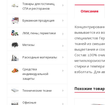
Товары для гостиниц,
СПА и ресторанов
Описание
Бумажная продукция
Концентрированно
вымывается из во
ЛКМ, пены, герметики
специалистов Гер
тканей из смешан
Метизы
выцветания и сох
Состав: ≥30% очи
Расходные материалы
метилхлороизотиа
стирки и темпер
Средства
взболтать. Для а
индивидуальной
защиты
Похожие това
Технические ткани
Офисные