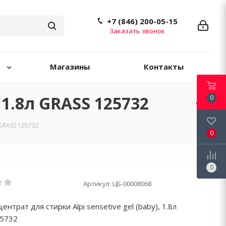
+7 (846) 200-05-15
Заказать звонок
Магазины
Контакты
, 1.8л GRASS 125732
0
 GRASS 125732
0
0
Артикул:
ЦБ-00008068
ентрат для стирки Alpi sensetive gel (baby), 1.8л
25732