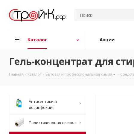
Каталог
Акции
Гель-концентрат для стирк
Главная
-
Каталог
-
Бытовая и профессиональная химия
-
Средств
Антисептики и
дезинфекция
Полиэтиленовая пленка