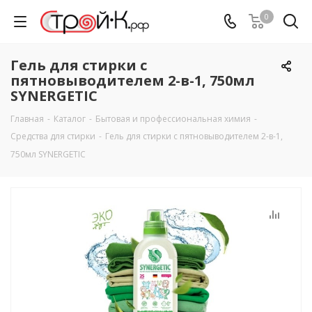
0
Гель для стирки с
пятновыводителем 2-в-1, 750мл
SYNERGETIC
Главная
-
Каталог
-
Бытовая и профессиональная химия
-
Средства для стирки
-
Гель для стирки с пятновыводителем 2-в-1,
750мл SYNERGETIC