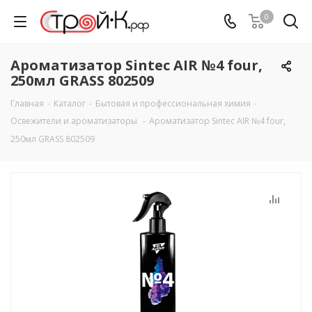
0
Ароматизатор Sintec AIR №4 four,
250мл GRASS 802509
Главная
-
Каталог
-
Бытовая и профессиональная химия
-
Освежители и ароматизаторы
-
Ароматизатор Sintec AIR №4 four,
250мл GRASS 802509