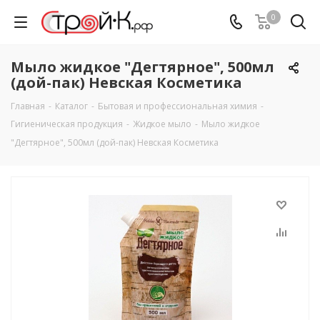
0
Мыло жидкое "Дегтярное", 500мл
(дой-пак) Невская Косметика
Главная
-
Каталог
-
Бытовая и профессиональная химия
-
Гигиеническая продукция
-
Жидкое мыло
-
Мыло жидкое
"Дегтярное", 500мл (дой-пак) Невская Косметика