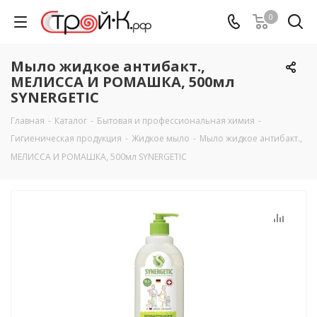
0
Мыло жидкое антибакт.,
МЕЛИССА И РОМАШКА, 500мл
SYNERGETIC
Главная
-
Каталог
-
Бытовая и профессиональная химия
-
Гигиеническая продукция
-
Жидкое мыло
-
Мыло жидкое антибакт.,
МЕЛИССА И РОМАШКА, 500мл SYNERGETIC