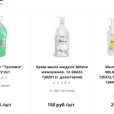
 "Тропики",
Крем-мыло жидкое Milana
Мыл
У пэт
жемчужное, 1л GRASS
MILA
126201 (с дозатором)
125332,1
1260
 заказ
Достаточно
.
/шт
158
руб.
/шт
2