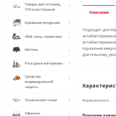
Товары для гостиниц,
СПА и ресторанов
Описание
Бумажная продукция
Подходит для бер
антибактериальн
ЛКМ, пены, герметики
антибактериальны
поражения микро
Метизы
длительному увла
Расходные материалы
Средства
индивидуальной
Характерис
защиты
Технические ткани
Форма выпуска
Офисные
Похожие това