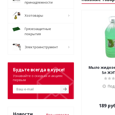
принадлежности
Хозтовары
Грязезащитные
покрытия
Электроинструмент
Мыло жидкое
Будьте всегда в курсе!
5л ЖУГ
Узнавайте о скидках и акциях
первым
Под
189
руб
Новости
Все новости