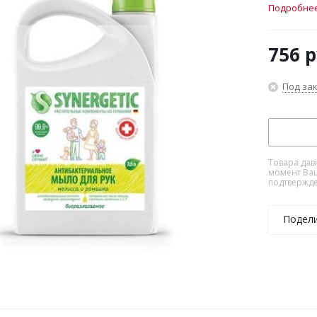
Подробне
756
р
Под за
Товара дав
момент Ваш
подтвержде
Подел