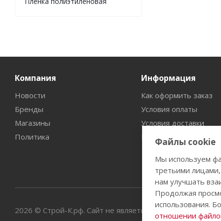
Пленка полиэтиленовая
Компания
Информация
Новости
Как оформить заказ
Бренды
Условия оплаты
Магазины
Условия доставки
Политика
Гарантия на товар
Файлы cookie
Мы используем фа
третьими лицами,
нам улучшать вза
Продолжая просмо
использования. Б
2026 © Строй-К.рф. Сайт не является публичной офертой
отношении файлов