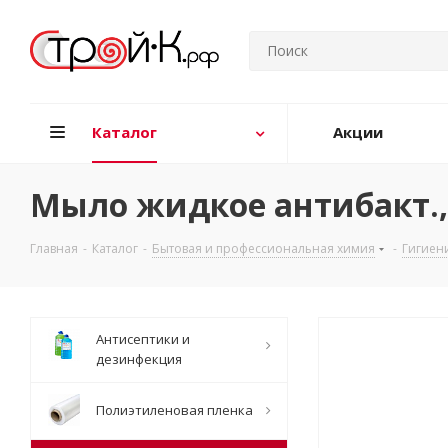
Каталог
Акции
Мыло жидкое антибакт.
Главная
-
Каталог
-
Бытовая и профессиональная химия
-
Гигиен
Антисептики и
дезинфекция
Полиэтиленовая пленка