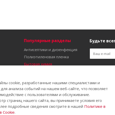
Популярные разделы
Будьте всег
Антисептики и дизенфекция
Полиэтиленовая пленка
Бытовая химия
Оставайтес
Садово-огородный инвентарь
Ручной инструмент
йлы cookie, разработанные нашими специалистами и
Бахилы
 для анализа событий на нашем веб-сайте, что позволяет
имодействие с пользователями и обслуживание.
тр страниц нашего сайта, вы принимаете условия его
олее подробные сведения смотрите в нашей
Политике в
.
 Cookie
.