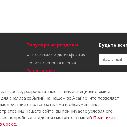
Популярные разделы
Будьте всег
Антисептики и дизенфекция
Полиэтиленовая пленка
Бытовая химия
Оставайтес
Садово-огородный инвентарь
Ручной инструмент
йлы cookie, разработанные нашими специалистами и
Бахилы
 для анализа событий на нашем веб-сайте, что позволяет
имодействие с пользователями и обслуживание.
тр страниц нашего сайта, вы принимаете условия его
олее подробные сведения смотрите в нашей
Политике в
.
 Cookie
.