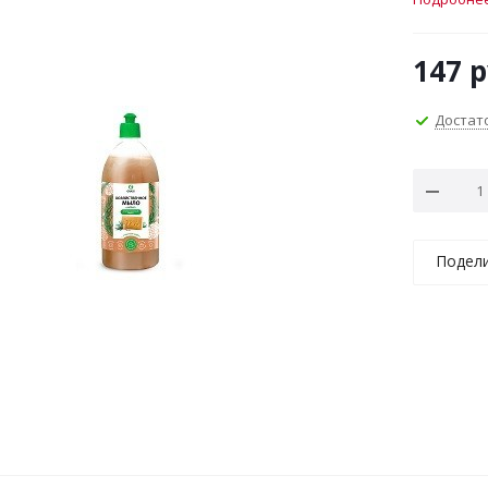
147
р
Достат
Подел