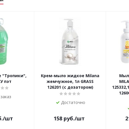
 "Тропики",
Крем-мыло жидкое Milana
Мыл
У пэт
жемчужное, 1л GRASS
MILA
126201 (с дозатором)
125332,1
1260
 заказ
Достаточно
.
/шт
158
руб.
/шт
2