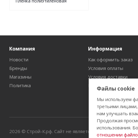
Пленка полиэтиленовая
Компания
Информация
Новости
Как оформить заказ
Бренды
Условия оплаты
Магазины
Условия доставки
Политика
Гарантия на товар
Файлы cookie
Мы используем фа
третьими лицами,
нам улучшать вза
Продолжая просмо
использования. Б
2026 © Строй-К.рф. Сайт не является публичной офертой
отношении файлов