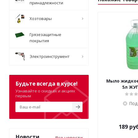
принадлежности
Хозтовары
Грязезащитные
покрытия
Электроинструмент
Мыло жидкое
Будьте всегда в курсе!
5л ЖУГ
Узнавайте о скидках и акциях
первым
Под
189
руб
Новости
Все новости