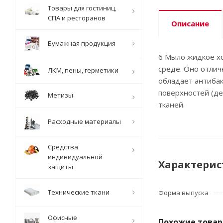
Товары для гостиниц,
СПА и ресторанов
Описание
Бумажная продукция
6 Мыло жидкое х
среде. Оно отлич
ЛКМ, пены, герметики
обладает антибак
поверхностей (де
Метизы
тканей.
Расходные материалы
Средства
индивидуальной
Характерис
защиты
Технические ткани
Форма выпуска
Офисные
Похожие това