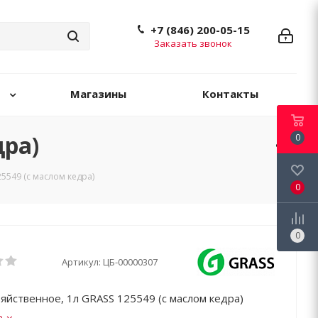
+7 (846) 200-05-15
Заказать звонок
Магазины
Контакты
дра)
0
5549 (с маслом кедра)
0
0
Артикул:
ЦБ-00000307
яйственное, 1л GRASS 125549 (с маслом кедра)
е