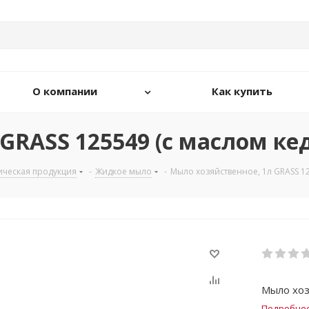
О компании
Как купить
GRASS 125549 (с маслом ке
ическая продукция
-
Жидкое мыло
-
Мыло хозяйственное, 1л GRASS 12
Мыло хоз
Подробне