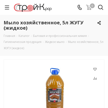
0
Мыло хозяйственное, 5л ЖУГУ
(жидкое)
Главная
-
Каталог
-
Бытовая и профессиональная химия
-
Гигиеническая продукция
-
Жидкое мыло
-
Мыло хозяйственное, 5л
ЖУГУ (жидкое)