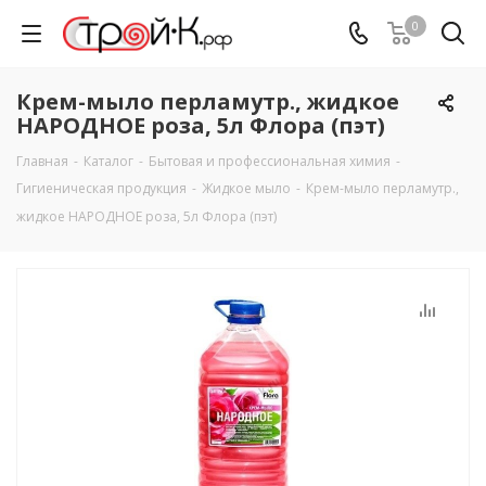
0
Крем-мыло перламутр., жидкое
НАРОДНОЕ роза, 5л Флора (пэт)
Главная
-
Каталог
-
Бытовая и профессиональная химия
-
Гигиеническая продукция
-
Жидкое мыло
-
Крем-мыло перламутр.,
жидкое НАРОДНОЕ роза, 5л Флора (пэт)