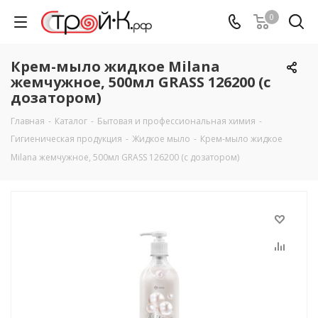
0
Крем-мыло жидкое Milana
жемчужное, 500мл GRASS 126200 (с
дозатором)
Главная
-
Каталог
-
Бытовая и профессиональная химия
-
Гигиеническая продукция
-
Жидкое мыло
-
Крем-мыло жидкое
Milana жемчужное, 500мл GRASS 126200 (с дозатором)