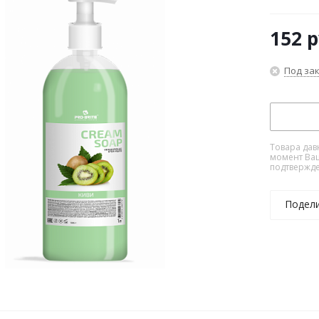
152
р
Под за
Товара дав
момент Ваш
подтвержде
Подел