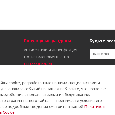
Популярные разделы
Будьте всег
Антисептики и дизенфекция
Полиэтиленовая пленка
Бытовая химия
Оставайтес
Садово-огородный инвентарь
Ручной инструмент
йлы cookie, разработанные нашими специалистами и
Бахилы
 для анализа событий на нашем веб-сайте, что позволяет
имодействие с пользователями и обслуживание.
тр страниц нашего сайта, вы принимаете условия его
олее подробные сведения смотрите в нашей
Политике в
.
 Cookie
.