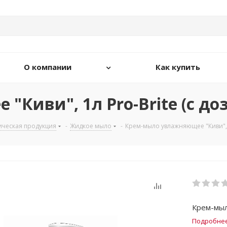
О компании
Как купить
Киви", 1л Pro-Brite (с до
ическая продукция
-
Жидкое мыло
-
Крем-мыло увлажняющее "Киви", 1
Крем-мыл
Подробне