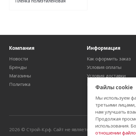
Пленка полиэтиленовая
Компания
Информация
Новости
Как оформить заказ
Бренды
Условия оплаты
Магазины
Условия доставки
Политика
Гарантия на товар
Файлы cookie
Мы используем фа
третьими лицами,
нам улучшать вза
Продолжая просмо
использования. Б
2026 © Строй-К.рф. Сайт не является публичной офертой
отношении файлов