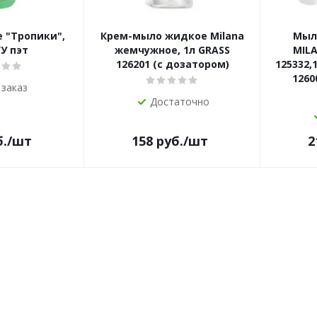
 "Тропики",
Крем-мыло жидкое Milana
Мыл
У пэт
жемчужное, 1л GRASS
MILA
126201 (с дозатором)
125332,1
1260
 заказ
Достаточно
.
/шт
158
руб.
/шт
2