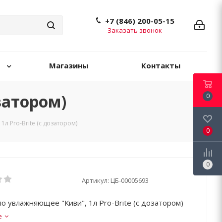
+7 (846) 200-05-15
Заказать звонок
Магазины
Контакты
затором)
0
л Pro-Brite (с дозатором)
0
0
Артикул:
ЦБ-00005693
о увлажняющее "Киви", 1л Pro-Brite (с дозатором)
е