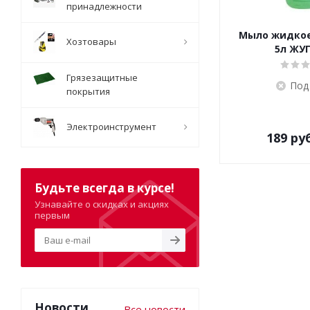
принадлежности
Мыло жидкое
Хозтовары
5л ЖУГ
Грязезащитные
Под
покрытия
Электроинструмент
189
руб
Будьте всегда в курсе!
Узнавайте о скидках и акциях
первым
Новости
Все новости