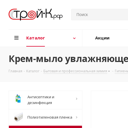
Каталог
Акции
Крем-мыло увлажняющее "
Главная
-
Каталог
-
Бытовая и профессиональная химия
-
Гигиен
Антисептики и
дезинфекция
Полиэтиленовая пленка