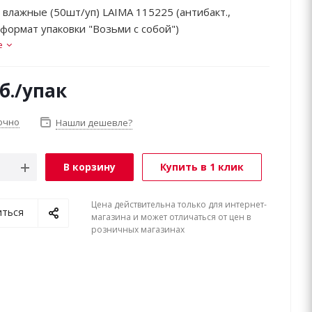
 влажные (50шт/уп) LAIMA 115225 (антибакт.,
формат упаковки "Возьми с собой")
е
б.
/упак
очно
Нашли дешевле?
В корзину
Купить в 1 клик
Цена действительна только для интернет-
иться
магазина и может отличаться от цен в
розничных магазинах