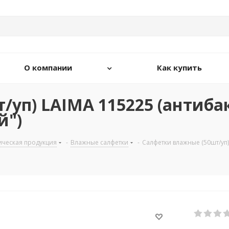
О компании
Как купить
/уп) LAIMA 115225 (антиба
й")
ическая продукция
-
Влажные салфетки
-
Салфетки влажные (50шт/уп)