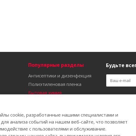
Популярные разделы
Будьте всег
Антисептики и дизенфекция
Полиэтиленовая пленка
Бытовая химия
Оставайтес
Садово-огородный инвентарь
Ручной инструмент
йлы cookie, разработанные нашими специалистами и
Бахилы
 для анализа событий на нашем веб-сайте, что позволяет
имодействие с пользователями и обслуживание.
тр страниц нашего сайта, вы принимаете условия его