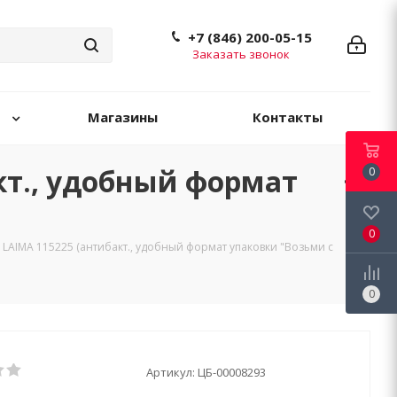
+7 (846) 200-05-15
Заказать звонок
Магазины
Контакты
кт., удобный формат
0
0
 LAIMA 115225 (антибакт., удобный формат упаковки "Возьми с
0
Артикул:
ЦБ-00008293