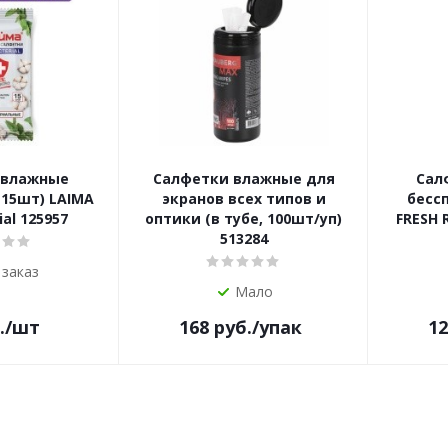
 влажные
Салфетки влажные для
Сал
(15шт) LAIMA
экранов всех типов и
бесс
ial 125957
оптики (в тубе, 100шт/уп)
FRESH 
513284
 заказ
Мало
.
/шт
168
руб.
/упак
12