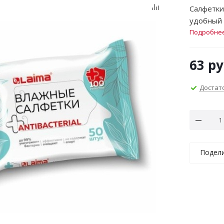
Салфетки
удобный 
Подробне
63
ру
Достат
Подел