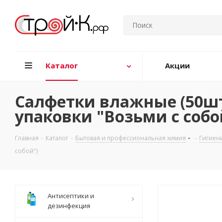
Каталог
Акции
Салфетки влажные (50шт
упаковки "Возьми с собо
Главная
-
Каталог
-
Бытовая и профессиональная химия
-
Гигиен
собой")
Антисептики и
дезинфекция