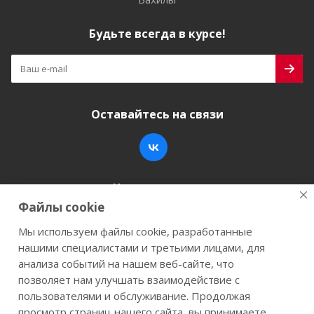
Будьте всегда в курсе!
Оставайтесь на связи
Наши контакты
Файлы cookie
+7 (846) 200-05-15
info@stroy-k.ru
Мы используем файлы cookie, разработанные
нашими специалистами и третьими лицами, для
г. Самара, ул. Заводское шоссе, 17
анализа событий на нашем веб-сайте, что
позволяет нам улучшать взаимодействие с
пользователями и обслуживание. Продолжая
просмотр страниц нашего сайта, вы принимаете