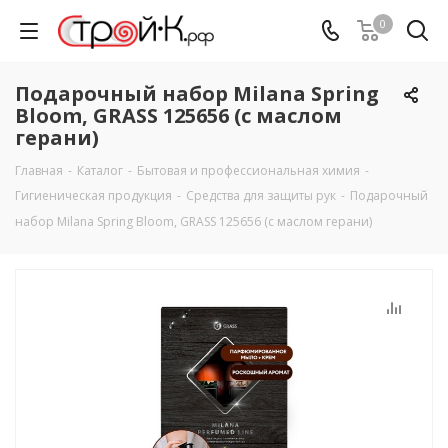
0
Подарочный набор Milana Spring
Bloom, GRASS 125656 (с маслом
герани)
Главная
-
Каталог
-
Бытовая и профессиональная химия
-
Гигиеническая продукция
-
Средства для защиты рук
-
Подарочный
набор Milana Spring Bloom, GRASS 125656 (с маслом герани)