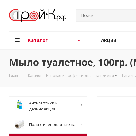
Каталог
Акции
Мыло туалетное, 100гр. 
Главная
-
Каталог
-
Бытовая и профессиональная химия
-
Гигиен
Антисептики и
дезинфекция
Полиэтиленовая пленка