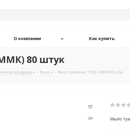
О компании
Как купить
(ММК) 80 штук
ическая продукция
-
Мыло
-
Мыло туалетное, 100гр. (ММК) 80 штук
Мыло туа