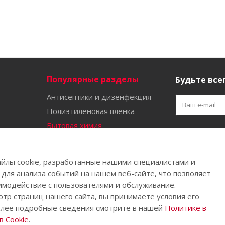
Популярные разделы
Будьте всег
Антисептики и дизенфекция
Полиэтиленовая пленка
Бытовая химия
Оставайтес
Садово-огородный инвентарь
Ручной инструмент
йлы cookie, разработанные нашими специалистами и
Бахилы
 для анализа событий на нашем веб-сайте, что позволяет
имодействие с пользователями и обслуживание.
тр страниц нашего сайта, вы принимаете условия его
олее подробные сведения смотрите в нашей
Политике в
.
 Cookie
.