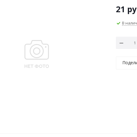
21
ру
В нали
Подел