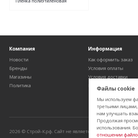
Пленка полиэтиленовая
Компания
Информация
Новости
Как оформить заказ
Бренды
Условия оплаты
Магазины
Условия доставки
Политика
Гарантия на товар
Файлы cookie
Мы используем фа
третьими лицами,
нам улучшать вза
Продолжая просмо
использования. Б
2026 © Строй-К.рф. Сайт не является публичной офертой
отношении файлов