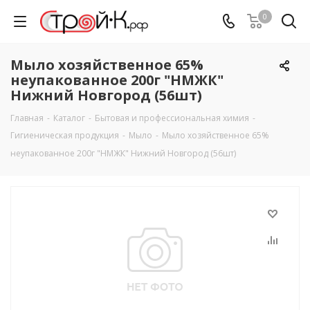
0
Мыло хозяйственное 65%
неупакованное 200г "НМЖК"
Нижний Новгород (56шт)
Главная
-
Каталог
-
Бытовая и профессиональная химия
-
Гигиеническая продукция
-
Мыло
-
Мыло хозяйственное 65%
неупакованное 200г "НМЖК" Нижний Новгород (56шт)