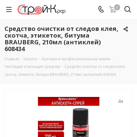
0
Средство очистки от следов клея,
скотча, этикеток, битума
BRAUBERG, 210мл (антиклей)
608434
Главная
-
Каталог
-
Бытовая и профессиональная химия
-
Чистящие и моющие средства
-
Средство очистки от следов клея,
скотча, этикеток, битума BRAUBERG, 210мл (антиклей) 608434