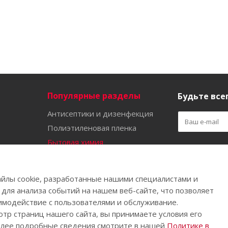
Популярные разделы
Будьте всег
Антисептики и дизенфекция
Полиэтиленовая пленка
Бытовая химия
Оставайтес
Садово-огородный инвентарь
Ручной инструмент
йлы cookie, разработанные нашими специалистами и
Бахилы
 для анализа событий на нашем веб-сайте, что позволяет
имодействие с пользователями и обслуживание.
тр страниц нашего сайта, вы принимаете условия его
олее подробные сведения смотрите в нашей
Политике в