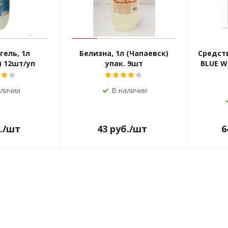
гель, 1л
Белизна, 1л (Чапаевск)
Средств
) 12шт/уп
упак. 9шт
BLUE W
аличии
В наличии
.
/шт
43
руб.
/шт
6