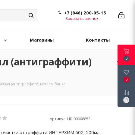
+7 (846) 200-05-15
Заказать звонок
Магазины
Контакты
мл (антиграффити)
0
0
500мл (антиграффити) металл. банка
0
Артикул:
ЦБ-00008853
 очистки от граффити ИНТЕРХИМ 602, 500мл