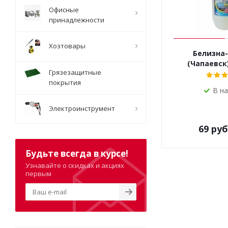
Офисные
принадлежности
Хозтовары
Белизна-
(Чапаевск
Грязезащитные
покрытия
В н
Электроинструмент
69
руб
Будьте всегда в курсе!
Узнавайте о скидках и акциях
первым