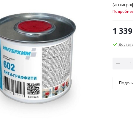
(антигра
Подробне
1 339
Достат
Подел