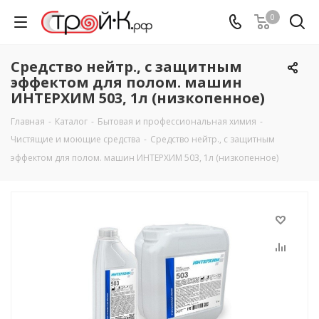
0
Средство нейтр., с защитным
эффектом для полом. машин
ИНТЕРХИМ 503, 1л (низкопенное)
Главная
-
Каталог
-
Бытовая и профессиональная химия
-
Чистящие и моющие средства
-
Средство нейтр., с защитным
эффектом для полом. машин ИНТЕРХИМ 503, 1л (низкопенное)