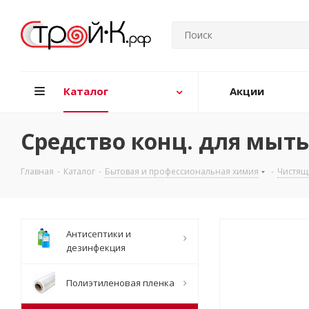
Каталог
Акции
Средство конц. для мытья
Главная
-
Каталог
-
Бытовая и профессиональная химия
-
Чистящ
Антисептики и
дезинфекция
Полиэтиленовая пленка