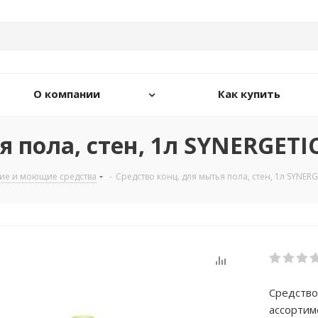
О компании
Как купить
 пола, стен, 1л SYNERGETIC
ие и моющие средства
-
Средство конц. для мытья пола, стен, 1л SYNERG
Средство 
ассортим