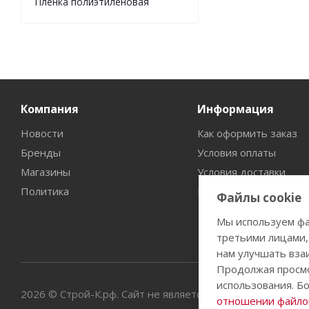
Пленка полиэтиленовая
Компания
Информация
Новости
Как оформить заказ
Бренды
Условия оплаты
Магазины
Условия доставки
Политика
Гарантия на товар
Файлы cookie
Мы используем фа
третьими лицами,
нам улучшать вза
Продолжая просмо
использования. Б
2026 © Строй-К.рф. Сайт не является публичной офертой
отношении файлов