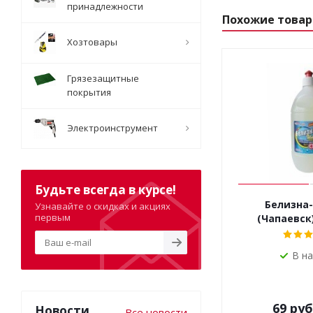
принадлежности
Похожие това
Хозтовары
Грязезащитные
покрытия
Электроинструмент
Будьте всегда в курсе!
Белизна-
Узнавайте о скидках и акциях
первым
(Чапаевск
В н
69
руб
Новости
Все новости