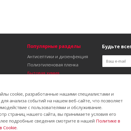
Популярные разделы
Будьте всег
Антисептики и дизенфекция
Полиэтиленовая пленка
Бытовая химия
Оставайтес
Садово-огородный инвентарь
Ручной инструмент
йлы cookie, разработанные нашими специалистами и
Бахилы
 для анализа событий на нашем веб-сайте, что позволяет
имодействие с пользователями и обслуживание.
тр страниц нашего сайта, вы принимаете условия его
олее подробные сведения смотрите в нашей
Политике в
.
 Cookie
.