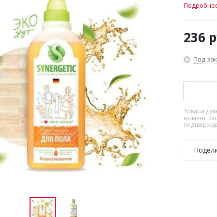
Подробне
236
р
Под за
Товара дав
момент Ваш
подтвержде
Подел