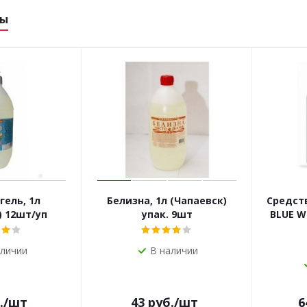
ры
гель, 1л
Белизна, 1л (Чапаевск)
Средств
) 12шт/уп
упак. 9шт
BLUE W
аличии
В наличии
.
/шт
43
руб.
/шт
6