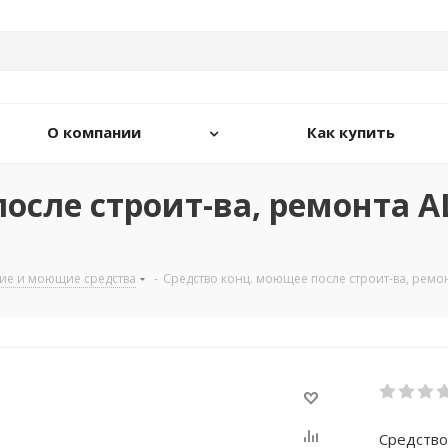
О компании
Как купить
сле строит-ва, ремонта ALF
ие и моющие средства
-
Средство конц. моющее после строит-ва, ремонт
Средство