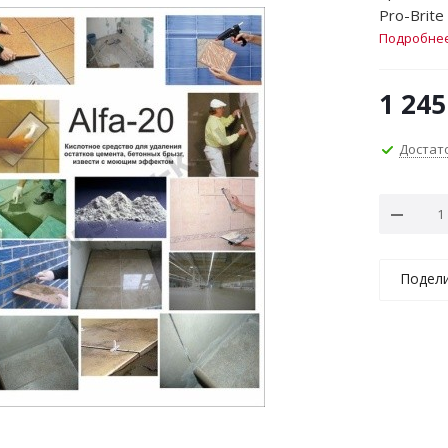
Pro-Brite
Подробне
1 245
Достат
Подел