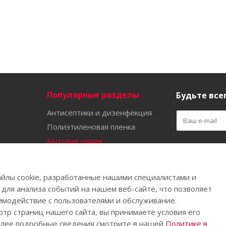
Популярные разделы
Будьте всег
Антисептики и дизенфекция
Полиэтиленовая пленка
Бытовая химия
Оставайтес
Садово-огородный инвентарь
Ручной инструмент
йлы cookie, разработанные нашими специалистами и
Бахилы
 для анализа событий на нашем веб-сайте, что позволяет
имодействие с пользователями и обслуживание.
тр страниц нашего сайта, вы принимаете условия его
олее подробные сведения смотрите в нашей
Политике в