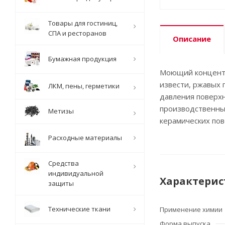
Товары для гостиниц,
СПА и ресторанов
Описание
Бумажная продукция
Моющий концентра
извести, ржавых 
ЛКМ, пены, герметики
давления поверхн
производственны
Метизы
керамических пов
Расходные материалы
Средства
индивидуальной
Характерис
защиты
Технические ткани
Применение химии
Форма выпуска