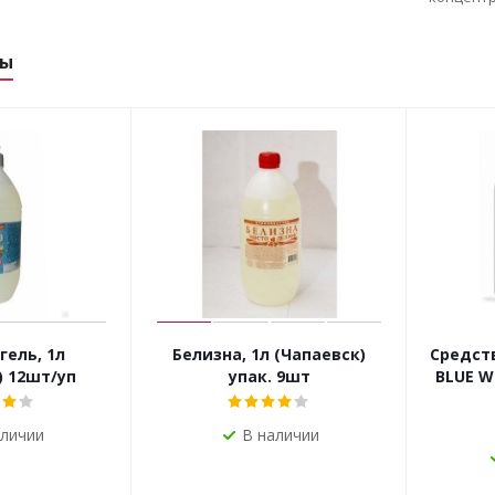
ры
гель, 1л
Белизна, 1л (Чапаевск)
Средств
) 12шт/уп
упак. 9шт
BLUE W
аличии
В наличии