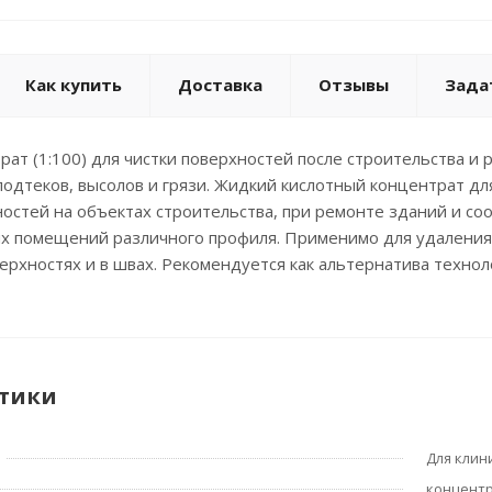
Как купить
Доставка
Отзывы
Зада
т (1:100) для чистки поверхностей после строительства и р
подтеков, высолов и грязи. Жидкий кислотный концентрат для
остей на объектах строительства, при ремонте зданий и соо
х помещений различного профиля. Применимо для удаления 
ерхностях и в швах. Рекомендуется как альтернатива техно
тики
Для клин
концент