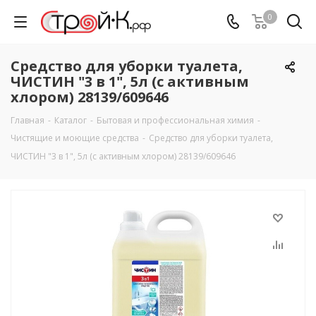
0
Средство для уборки туалета,
ЧИСТИН "3 в 1", 5л (с активным
хлором) 28139/609646
Главная
-
Каталог
-
Бытовая и профессиональная химия
-
Чистящие и моющие средства
-
Средство для уборки туалета,
ЧИСТИН "3 в 1", 5л (с активным хлором) 28139/609646