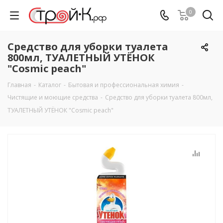
0
Средство для уборки туалета
800мл, ТУАЛЕТНЫЙ УТЁНОК
"Cosmic peach"
Главная
-
Каталог
-
Бытовая и профессиональная химия
-
Чистящие и моющие средства
-
Средство для уборки туалета 800мл,
ТУАЛЕТНЫЙ УТЁНОК "Cosmic peach"