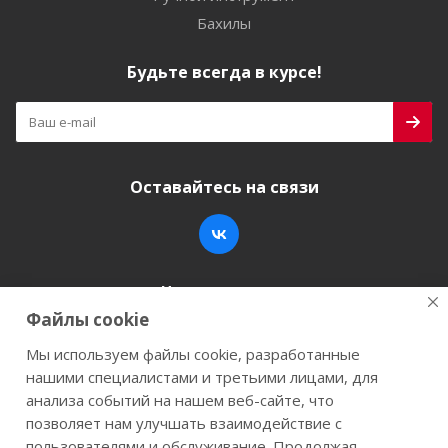
Бахилы
Будьте всегда в курсе!
Оставайтесь на связи
Наши контакты
Файлы cookie
+7 (846) 200-05-15
info@stroy-k.ru
Мы используем файлы cookie, разработанные
нашими специалистами и третьими лицами, для
г. Самара, ул. Заводское шоссе, 17
анализа событий на нашем веб-сайте, что
позволяет нам улучшать взаимодействие с
пользователями и обслуживание. Продолжая