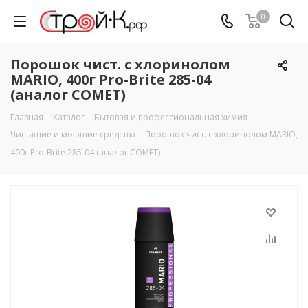
0
Порошок чист. с хлоринолом
MARIO, 400г Pro-Brite 285-04
(аналог COMET)
Главная
-
Каталог
-
Бытовая и профессиональная химия
-
Чистящие и моющие средства
-
Порошок чист. с хлоринолом MARIO,
400г Pro-Brite 285-04 (аналог COMET)