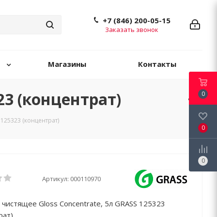
+7 (846) 200-05-15
Заказать звонок
Магазины
Контакты
23 (концентрат)
0
 125323 (концентрат)
0
0
Артикул:
000110970
 чистящее Gloss Concentrate, 5л GRASS 125323
рат)