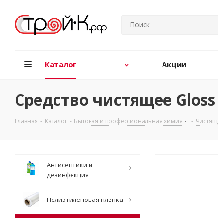
Каталог
Акции
Средство чистящее Gloss 
Главная
-
Каталог
-
Бытовая и профессиональная химия
-
Чистящ
Антисептики и
дезинфекция
Полиэтиленовая пленка