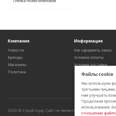
Пленка полиэтиленовая
Компания
Информация
Новости
Как оформить заказ
Бренды
Условия оплаты
Магазины
Условия доставки
Политика
Гарантия на товар
Файлы cookie
Мы используем фа
третьими лицами,
нам улучшать вза
Продолжая просмо
использования. Б
2026 © Строй-К.рф. Сайт не является публичной офертой
отношении файлов