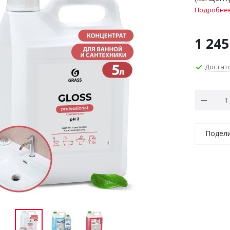
Подробне
1 245
Достат
Подел