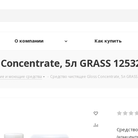
О компании
Как купить
Concentrate, 5л GRASS 1253
ие и моющие средства
-
Средство чистящее Gloss Concentrate, 5л GRASS
Средство
(концент