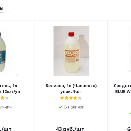
ры
гель, 1л
Белизна, 1л (Чапаевск)
Средств
) 12шт/уп
упак. 9шт
BLUE W
аличии
В наличии
.
/шт
43
руб.
/шт
6