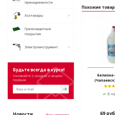
принадлежности
Похожие това
Хозтовары
Грязезащитные
покрытия
Электроинструмент
Будьте всегда в курсе!
Белизна-
Узнавайте о скидках и акциях
первым
(Чапаевск
В н
69
руб
Новости
Все новости