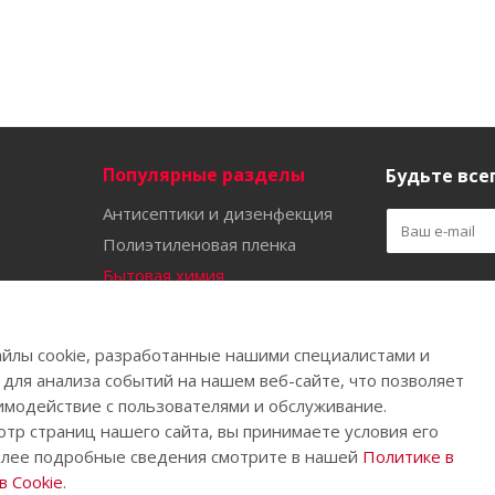
Популярные разделы
Будьте всег
Антисептики и дизенфекция
Полиэтиленовая пленка
Бытовая химия
Оставайтес
Садово-огородный инвентарь
Ручной инструмент
йлы cookie, разработанные нашими специалистами и
Бахилы
 для анализа событий на нашем веб-сайте, что позволяет
имодействие с пользователями и обслуживание.
тр страниц нашего сайта, вы принимаете условия его
олее подробные сведения смотрите в нашей
Политике в
.
 Cookie
.