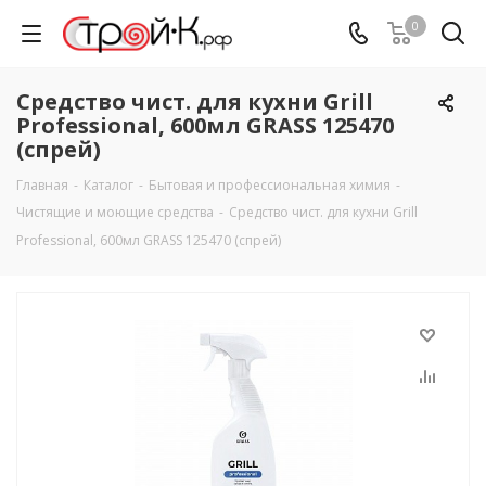
0
Средство чист. для кухни Grill
Professional, 600мл GRASS 125470
(спрей)
Главная
-
Каталог
-
Бытовая и профессиональная химия
-
Чистящие и моющие средства
-
Средство чист. для кухни Grill
Professional, 600мл GRASS 125470 (спрей)