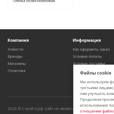
Пленка полиэтиленовая
Компания
Информация
Новости
Как оформить заказ
Бренды
Условия оплаты
Магазины
Условия доставки
Политика
Гарантия на товар
Файлы cookie
Мы используем фа
третьими лицами,
нам улучшать вза
Продолжая просмо
использования. Б
2026 © Строй-К.рф. Сайт не является публичной офертой
отношении файлов