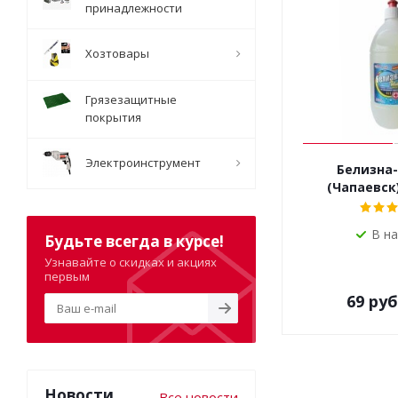
принадлежности
Хозтовары
Грязезащитные
покрытия
Электроинструмент
Белизна-
(Чапаевск
В н
Будьте всегда в курсе!
Узнавайте о скидках и акциях
первым
69
руб
Новости
Все новости