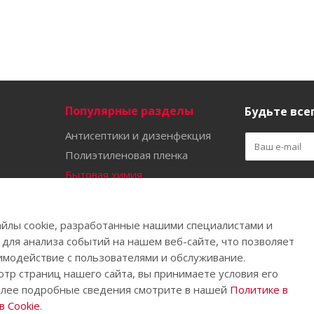
Популярные разделы
Будьте всег
Антисептики и дизенфекция
Полиэтиленовая пленка
Бытовая химия
Оставайтес
Садово-огородный инвентарь
Ручной инструмент
йлы cookie, разработанные нашими специалистами и
Бахилы
 для анализа событий на нашем веб-сайте, что позволяет
имодействие с пользователями и обслуживание.
тр страниц нашего сайта, вы принимаете условия его
олее подробные сведения смотрите в нашей
Политике в
.
 Cookie
.