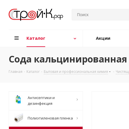
Каталог
Акции
Сода кальцинированная 
Главная
-
Каталог
-
Бытовая и профессиональная химия
-
Чистящ
Антисептики и
дезинфекция
Полиэтиленовая пленка