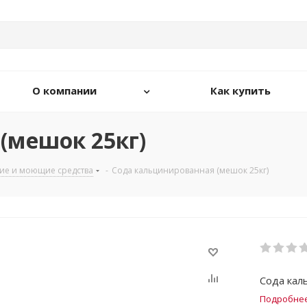
О компании
Как купить
(мешок 25кг)
ие и моющие средства
-
Сода кальцинированная (мешок 25кг)
Сода кал
Подробне