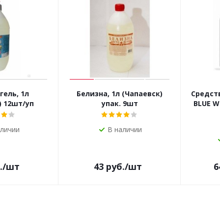
гель, 1л
Белизна, 1л (Чапаевск)
Средств
) 12шт/уп
упак. 9шт
BLUE W
аличии
В наличии
.
/шт
43
руб.
/шт
6