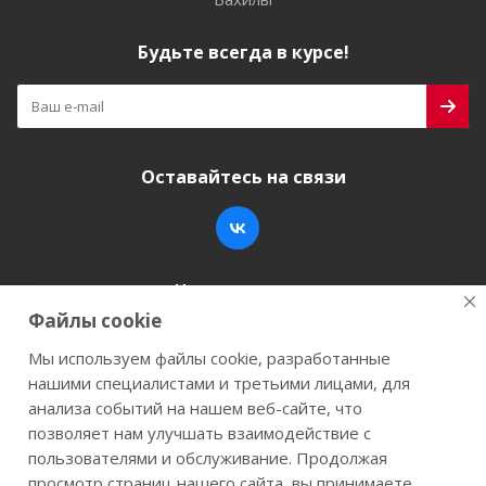
Будьте всегда в курсе!
Оставайтесь на связи
Наши контакты
Файлы cookie
+7 (846) 200-05-15
info@stroy-k.ru
Мы используем файлы cookie, разработанные
нашими специалистами и третьими лицами, для
г. Самара, ул. Заводское шоссе, 17
анализа событий на нашем веб-сайте, что
позволяет нам улучшать взаимодействие с
пользователями и обслуживание. Продолжая
просмотр страниц нашего сайта, вы принимаете