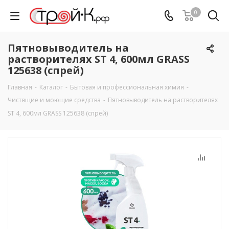
0
Пятновыводитель на
растворителях ST 4, 600мл GRASS
125638 (спрей)
Главная
-
Каталог
-
Бытовая и профессиональная химия
-
Чистящие и моющие средства
-
Пятновыводитель на растворителях
ST 4, 600мл GRASS 125638 (спрей)