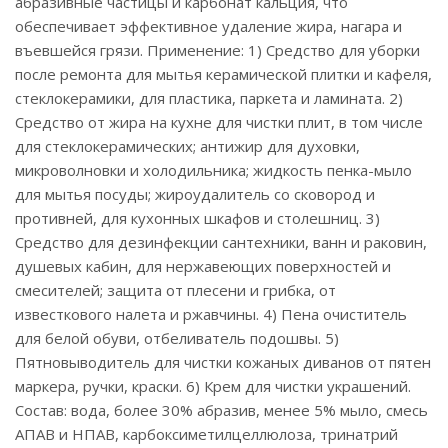
абразивные частицы и карбонат кальция, что
обеспечивает эффективное удаление жира, нагара и
въевшейся грязи. Применение: 1) Средство для уборки
после ремонта для мытья керамической плитки и кафеля,
стеклокерамики, для пластика, паркета и ламината. 2)
Средство от жира на кухне для чистки плит, в том числе
для стеклокерамических; антижир для духовки,
микроволновки и холодильника; жидкость пенка-мыло
для мытья посуды; жироудалитель со сковород и
противней, для кухонных шкафов и столешниц. 3)
Средство для дезинфекции сантехники, ванн и раковин,
душевых кабин, для нержавеющих поверхностей и
смесителей; защита от плесени и грибка, от
известкового налета и ржавчины. 4) Пена очиститель
для белой обуви, отбеливатель подошвы. 5)
Пятновыводитель для чистки кожаных диванов от пятен
маркера, ручки, краски. 6) Крем для чистки украшений.
Состав: вода, более 30% абразив, менее 5% мыло, смесь
АПАВ и НПАВ, карбоксиметилцеллюлоза, тринатрий