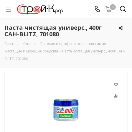
0
Паста чистящая универс., 400г
САН-BLITZ, 701080
Главная
-
Каталог
-
Бытовая и профессиональная химия
-
Чистящие и моющие средства
-
Паста чистящая универс., 400г САН-
BLITZ, 701080