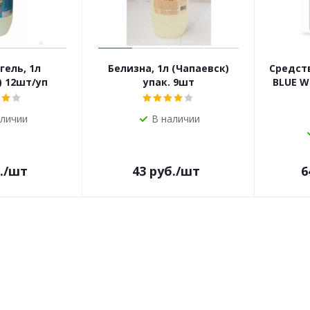
гель, 1л
Белизна, 1л (Чапаевск)
Средств
) 12шт/уп
упак. 9шт
BLUE W
аличии
В наличии
.
/шт
43
руб.
/шт
6