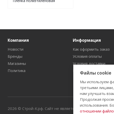
Пленка полиэтиленовая
Компания
Информация
Новости
Как оформить заказ
Бренды
Условия оплаты
Магазины
Условия доставки
Политика
Гарантия на товар
Файлы cookie
Мы используем фа
третьими лицами,
нам улучшать вза
Продолжая просмо
использования. Б
2026 © Строй-К.рф. Сайт не является публичной офертой
отношении файлов