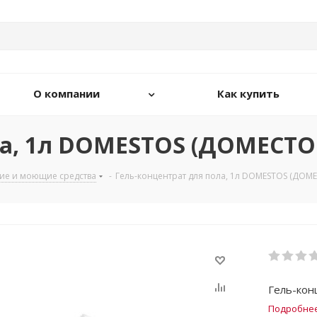
О компании
Как купить
ла, 1л DOMESTOS (ДОМЕСТО
ие и моющие средства
-
Гель-концентрат для пола, 1л DOMESTOS (ДОМ
Гель-кон
Подробне