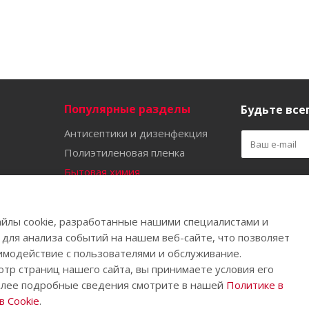
Популярные разделы
Будьте всег
Антисептики и дизенфекция
Полиэтиленовая пленка
Бытовая химия
Оставайтес
Садово-огородный инвентарь
Ручной инструмент
йлы cookie, разработанные нашими специалистами и
Бахилы
 для анализа событий на нашем веб-сайте, что позволяет
имодействие с пользователями и обслуживание.
тр страниц нашего сайта, вы принимаете условия его
олее подробные сведения смотрите в нашей
Политике в
.
 Cookie
.