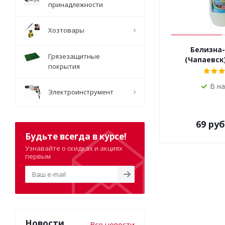
принадлежности
Хозтовары
Белизна-
Грязезащитные
(Чапаевск
покрытия
В н
Электроинструмент
69
руб
Будьте всегда в курсе!
Узнавайте о скидках и акциях
первым
Новости
Все новости