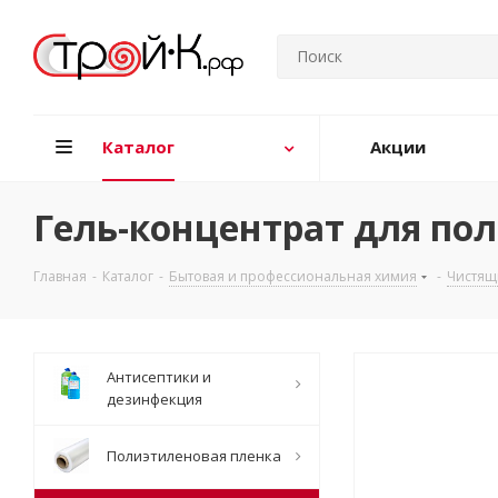
Каталог
Акции
Гель-концентрат для по
Главная
-
Каталог
-
Бытовая и профессиональная химия
-
Чистящ
Антисептики и
дезинфекция
Полиэтиленовая пленка