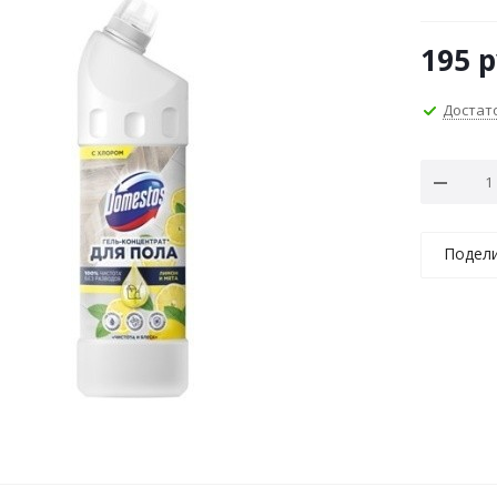
195
р
Достат
Подел