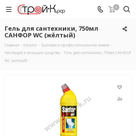
0
Гель для сантехники, 750мл
САНФОР WC (жёлтый)
Главная
-
Каталог
-
Бытовая и профессиональная химия
-
Чистящие и моющие средства
-
Гель для сантехники, 750мл САНФОР
WC (жёлтый)