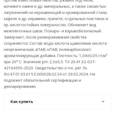
против известковых налётов, ржавых подтёков,
мочевого камня и др. минеральных, а также слизистых
загрязнений на нержавеющей и хромированной стали,
кафеле и др. керамике, граните, отдельных пластиках и
пр. кислотостойких поверхностях. Обновляет вид
межплиточных швов. Пожаро- и взрывобезопасный.
Замерзает, после размораживания свойства
сохраняются. Состав: вода; кислота щавелевая; кислота
неорганическая; аПАВ; нПАВ; поликарбоксилат;
ароматизирующая добавка. Плотность: 1,04±0,05 г/см³
при 20° С. Значение pH: 2,5±0,5. ТУ 20.41.32-027-
42164595-2023. Свидетельство о гос. рег. №
RU.47.01.05.015.Е.000028.02.24 от 29.02.2024. Не
подлежит обязательной сертификации и
декларированию.
Как купить