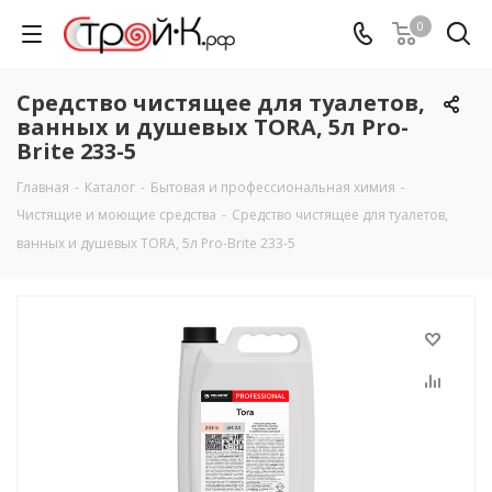
0
Cредство чистящее для туалетов,
ванных и душевых TORA, 5л Pro-
Brite 233-5
Главная
-
Каталог
-
Бытовая и профессиональная химия
-
Чистящие и моющие средства
-
Cредство чистящее для туалетов,
ванных и душевых TORA, 5л Pro-Brite 233-5