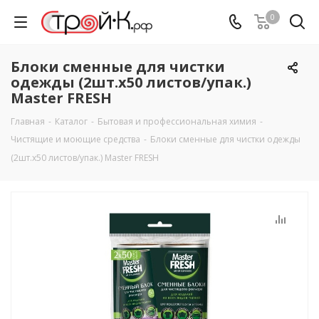
0
Блоки сменные для чистки
одежды (2шт.х50 листов/упак.)
Master FRESH
Главная
-
Каталог
-
Бытовая и профессиональная химия
-
Чистящие и моющие средства
-
Блоки сменные для чистки одежды
(2шт.х50 листов/упак.) Master FRESH