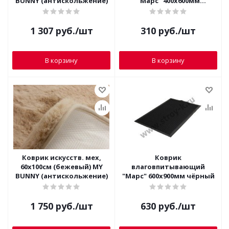
BUNNY (антискольжение)
"Марс" 400х600мм
коричневый
1 307
руб.
/шт
310
руб.
/шт
В корзину
В корзину
Коврик искусств. мех,
Коврик
60х100см (бежевый) MY
влаговпитывающий
BUNNY (антискольжение)
"Марс" 600х900мм чёрный
1 750
руб.
/шт
630
руб.
/шт