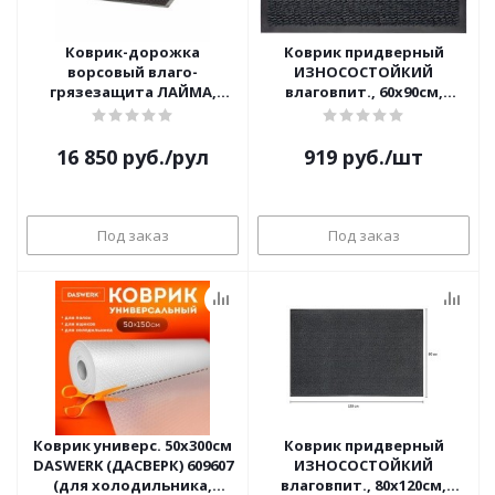
Коврик-дорожка
Коврик придверный
ворсовый влаго-
ИЗНОСОСТОЙКИЙ
грязезащита ЛАЙМА,
влаговпит., 60х90см,
0,9х15м, толщина 7мм,
ТАФТИНГ, LAIMA EXPERT,
черный, 602880
606883 (серый)
16 850
руб.
/рул
919
руб.
/шт
Под заказ
Под заказ
Коврик универс. 50х300см
Коврик придверный
DASWERK (ДАСВЕРК) 609607
ИЗНОСОСТОЙКИЙ
(для холодильника,
влаговпит., 80х120см,