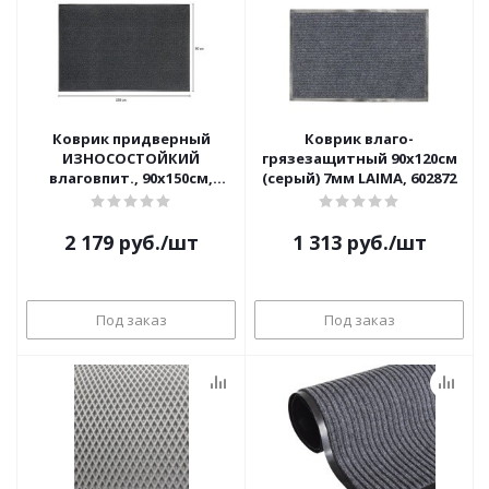
Коврик придверный
Коврик влаго-
ИЗНОСОСТОЙКИЙ
грязезащитный 90х120см
влаговпит., 90х150см,
(серый) 7мм LAIMA, 602872
ТАФТИНГ, LAIMA EXPERT,
606889 (серый)
2 179
руб.
/шт
1 313
руб.
/шт
Под заказ
Под заказ