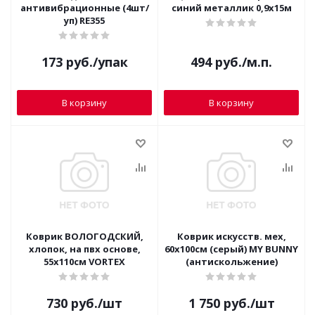
антивибрационные (4шт/
синий металлик 0,9х15м
уп) RE355
173
руб.
/упак
494
руб.
/м.п.
В корзину
В корзину
Коврик ВОЛОГОДСКИЙ,
Коврик искусств. мех,
хлопок, на пвх основе,
60х100см (серый) MY BUNNY
55х110см VORTEX
(антискольжение)
730
руб.
/шт
1 750
руб.
/шт