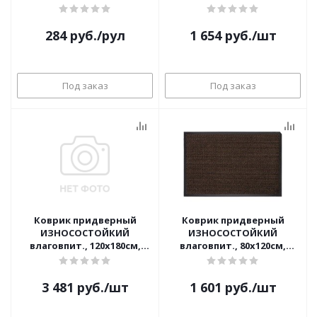
кухонных ящиков, под
ТАФТИНГ, LAIMA EXPERT,
обувь)
606885 (серый)
284
руб.
/рул
1 654
руб.
/шт
Под заказ
Под заказ
Коврик придверный
Коврик придверный
ИЗНОСОСТОЙКИЙ
ИЗНОСОСТОЙКИЙ
влаговпит., 120х180см,
влаговпит., 80х120см,
ТАФТИНГ, LAIMA EXPERT,
ТАФТИНГ, LAIMA EXPERT,
606887 (серый)
606886 (коричневый)
3 481
руб.
/шт
1 601
руб.
/шт