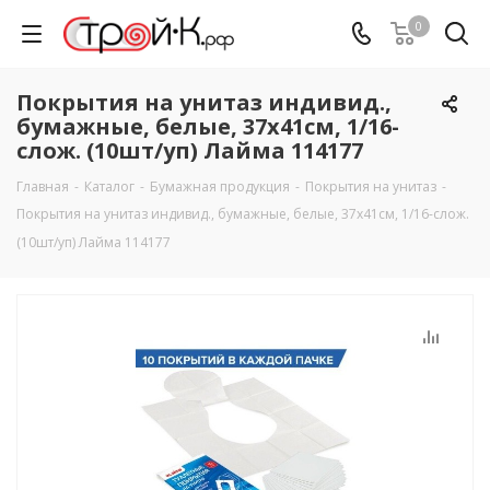
0
Покрытия на унитаз индивид.,
бумажные, белые, 37x41см, 1/16-
слож. (10шт/уп) Лайма 114177
Главная
-
Каталог
-
Бумажная продукция
-
Покрытия на унитаз
-
Покрытия на унитаз индивид., бумажные, белые, 37x41см, 1/16-слож.
(10шт/уп) Лайма 114177