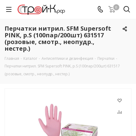
0
Перчатки нитрил. SFM Supersoft
PINK, р.S (100пар/200шт) 631517
(розовые, смотр., неопудр.,
нестер.)
Главная
-
Каталог
-
Антисептики и дезинфекция
-
Перчатки
-
Перчатки нитрил. SFM Supersoft PINK, р.S (100пар/200шт) 631517
(розовые, смотр., неопудр., нестер.)