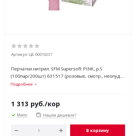
Артикул:
ЦБ-00010237
Перчатки нитрил. SFM Supersoft PINK, р.S
(100пар/200шт) 631517 (розовые, смотр., неопудр.,
нестер.)
Подробнее
1 313
руб.
/кор
Мало
Нашли дешевле?
В корзину