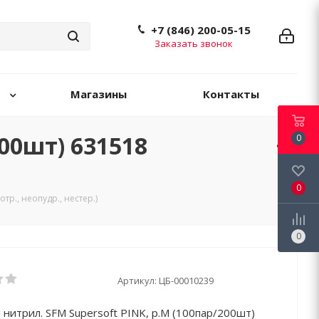
+7 (846) 200-05-15
Заказать звонок
Магазины
Контакты
00шт) 631518
0
0
тр., неопудр., нестер.)
0
Артикул:
ЦБ-00010239
 нитрил. SFM Supersoft PINK, р.M (100пар/200шт)