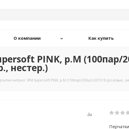
О компании
Как купить
ersoft PINK, р.M (100пар/2
., нестер.)
рчатки нитрил. SFM Supersoft PINK, р.M (100пар/200шт) 631518 (розовые, смо
Перчатки