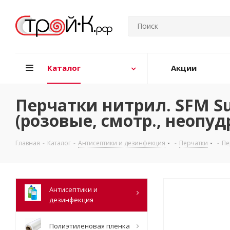
Каталог
Акции
Перчатки нитрил. SFM Sup
(розовые, смотр., неопудр
Главная
-
Каталог
-
Антисептики и дезинфекция
-
Перчатки
-
Пе
Антисептики и
дезинфекция
Полиэтиленовая пленка