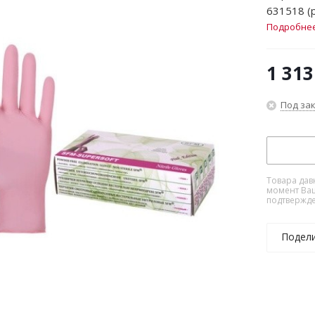
631518 (р
Подробне
1 313
Под за
Товара дав
момент Ваш
подтвержде
Подел