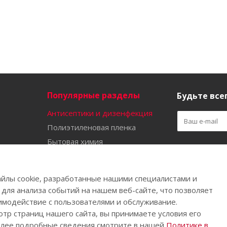
Популярные разделы
Будьте всег
Антисептики и дизенфекция
Полиэтиленовая пленка
Бытовая химия
Оставайтес
Садово-огородный инвентарь
Ручной инструмент
йлы cookie, разработанные нашими специалистами и
Бахилы
 для анализа событий на нашем веб-сайте, что позволяет
имодействие с пользователями и обслуживание.
тр страниц нашего сайта, вы принимаете условия его
олее подробные сведения смотрите в нашей
Политике в