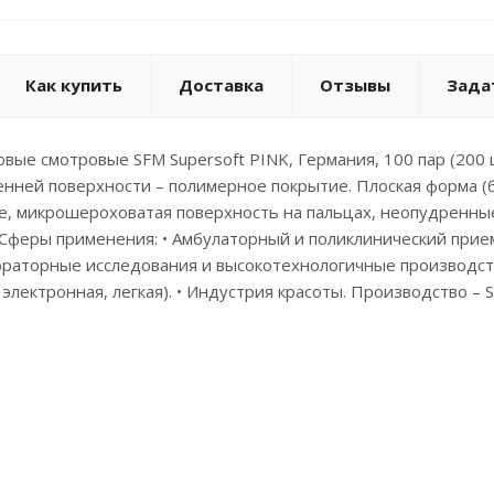
Как купить
Доставка
Отзывы
Зада
вые смотровые SFM Supersoft PINK, Германия, 100 пар (200 ш
нней поверхности – полимерное покрытие. Плоская форма (б
, микрошероховатая поверхность на пальцах, неопудренные. 
. Сферы применения: • Амбулаторный и поликлинический прие
ораторные исследования и высокотехнологичные производст
 электронная, легкая). • Индустрия красоты. Производство – 