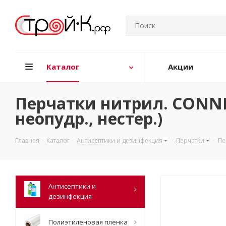
Каталог
Акции
Перчатки нитрил. CONNEC
неопудр., нестер.)
Главная
-
Каталог
-
Антисептики и дезинфекция
-
Перчатки
-
Пе
Антисептики и
дезинфекция
Полиэтиленовая пленка