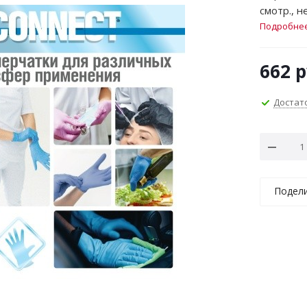
смотр., н
Подробне
662
р
Достат
Подел