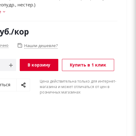
еопудр., нестер.)
е
уб.
/кор
очно
Нашли дешевле?
В корзину
Купить в 1 клик
Цена действительна только для интернет-
иться
магазина и может отличаться от цен в
розничных магазинах