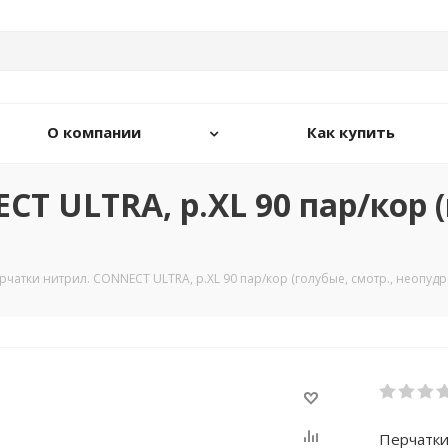
О компании
Как купить
T ULTRA, р.XL 90 пар/кор (
рчатки нитрил. CONNECT ULTRA, р.XL 90 пар/кор (голубые, смотр., неопудр.,
Перчатки