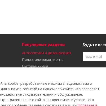
Популярные разделы
Будьте всег
Антисептики и дизенфекция
Полиэтиленовая пленка
Бытовая химия
Оставайтес
Садово-огородный инвентарь
Ручной инструмент
йлы cookie, разработанные нашими специалистами и
Бахилы
 для анализа событий на нашем веб-сайте, что позволяет
имодействие с пользователями и обслуживание.
тр страниц нашего сайта, вы принимаете условия его
олее подробные сведения смотрите в нашей
Политике в