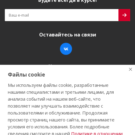
Будьте всегда в курсе!
Оставайтесь на связи
Наши контакты
Файлы cookie
+7 (846) 200-05-15
info@stroy-k.ru
Мы используем файлы cookie, разработанные
нашими специалистами и третьими лицами, для
г. Самара, ул. Заводское шоссе, 17
анализа событий на нашем веб-сайте, что
позволяет нам улучшать взаимодействие с
пользователями и обслуживание. Продолжая
просмотр страниц нашего сайта, вы принимаете
2026 © Строй-К.рф. Сайт не является публичной
условия его использования. Более подробные
офертой.
сведения смотрите в нашей
Политике в отношении