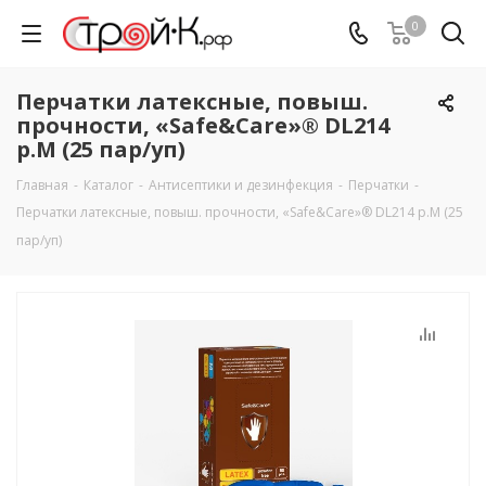
0
Перчатки латексные, повыш.
прочности, «Safe&Care»® DL214
р.M (25 пар/уп)
Главная
-
Каталог
-
Антисептики и дезинфекция
-
Перчатки
-
Перчатки латексные, повыш. прочности, «Safe&Care»® DL214 р.M (25
пар/уп)