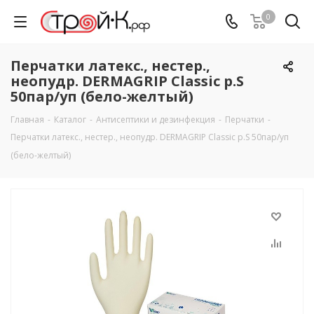
0
Перчатки латекс., нестер.,
неопудр. DERMAGRIP Classic р.S
50пар/уп (бело-желтый)
Главная
-
Каталог
-
Антисептики и дезинфекция
-
Перчатки
-
Перчатки латекс., нестер., неопудр. DERMAGRIP Classic р.S 50пар/уп
(бело-желтый)