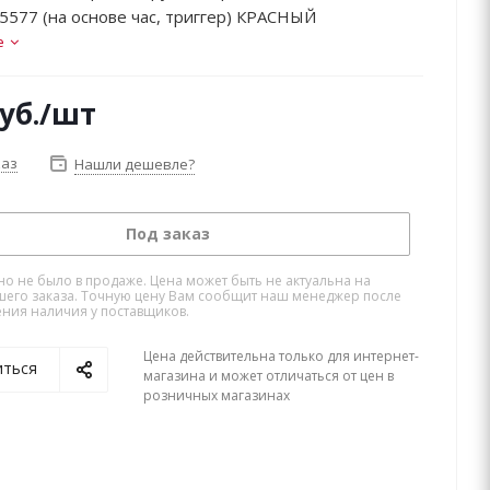
5577 (на основе час, триггер) КРАСНЫЙ
е
уб.
/шт
каз
Нашли дешевле?
Под заказ
но не было в продаже. Цена может быть не актуальна на
его заказа. Точную цену Вам сообщит наш менеджер после
ния наличия у поставщиков.
Цена действительна только для интернет-
иться
магазина и может отличаться от цен в
розничных магазинах