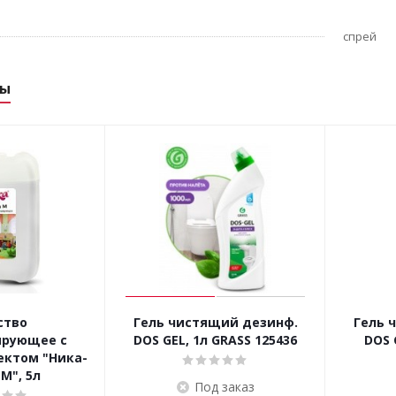
спрей
ры
ство
Гель чистящий дезинф.
Гель 
рующее с
DOS GEL, 1л GRASS 125436
DOS 
ктом "Ника-
М", 5л
Под заказ