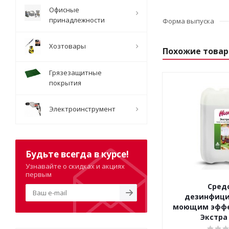
Офисные
принадлежности
Форма выпуска
Хозтовары
Похожие това
Грязезащитные
покрытия
Электроинструмент
Будьте всегда в курсе!
Узнавайте о скидках и акциях
первым
Сред
дезинфици
моющим эффе
Экстра 