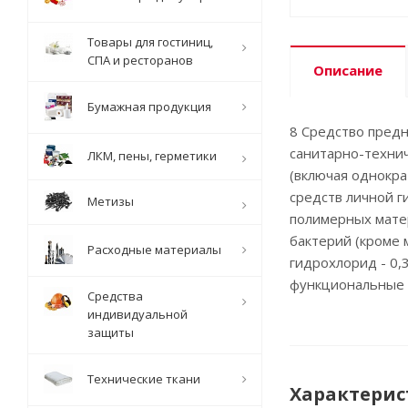
Товары для гостиниц,
СПА и ресторанов
Описание
Бумажная продукция
8 Средство предн
санитарно-технич
ЛКМ, пены, герметики
(включая однокра
средств личной г
Метизы
полимерных мате
бактерий (кроме 
Расходные материалы
гидрохлорид - 0
функциональные д
Средства
индивидуальной
защиты
Технические ткани
Характерис