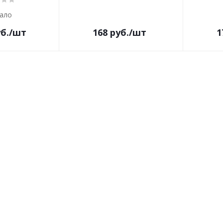
ало
б.
/шт
168
руб.
/шт
1