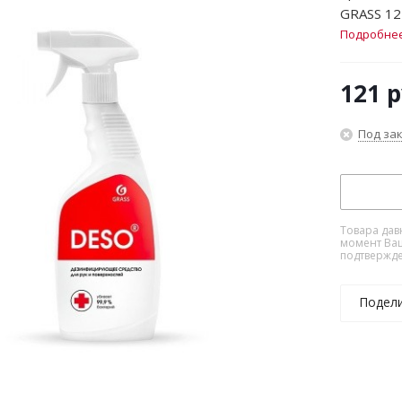
GRASS 12
Подробне
121
р
Под за
Товара дав
момент Ваш
подтвержде
Подел