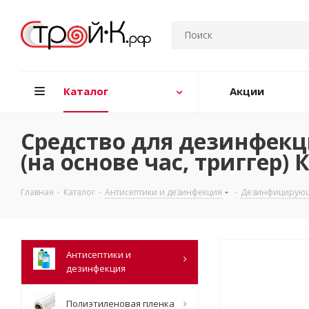
Каталог
Акции
Средство для дезинфекц
(на основе час, триггер
Главная
-
Каталог
-
Антисептики и дезинфекция
-
Дезинфицирующ
Антисептики и
дезинфекция
Полиэтиленовая пленка