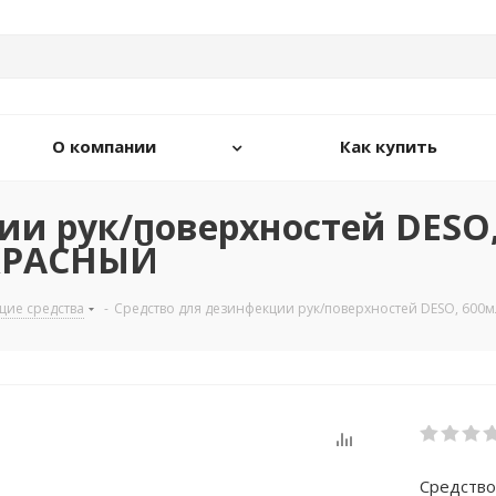
О компании
Как купить
ии рук/поверхностей DESO,
) КРАСНЫЙ
ие средства
-
Средство для дезинфекции рук/поверхностей DESO, 600мл
Средство