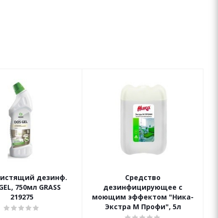
чистящий дезинф.
Средство
GEL, 750мл GRASS
дезинфицирующее с
219275
моющим эффектом "Ника-
Экстра М Профи", 5л