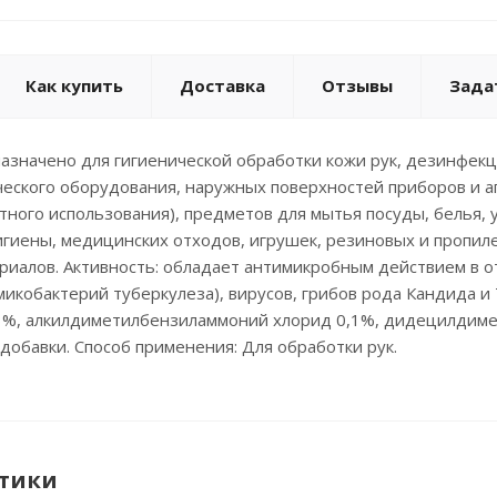
Как купить
Доставка
Отзывы
Зада
азначено для гигиенической обработки кожи рук, дезинфек
еского оборудования, наружных поверхностей приборов и ап
тного использования), предметов для мытья посуды, белья,
игиены, медицинских отходов, игрушек, резиновых и пропиле
риалов. Активность: обладает антимикробным действием в
микобактерий туберкулеза), вирусов, грибов рода Кандида и
,3%, алкилдиметилбензиламмоний хлорид 0,1%, дидецилдиме
обавки. Способ применения: Для обработки рук.
тики