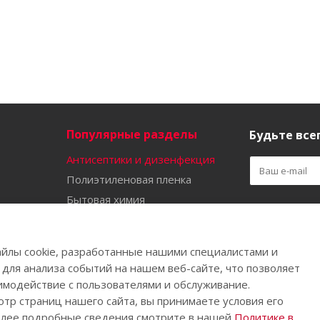
Популярные разделы
Будьте всег
Антисептики и дизенфекция
Полиэтиленовая пленка
Бытовая химия
Оставайтес
Садово-огородный инвентарь
Ручной инструмент
йлы cookie, разработанные нашими специалистами и
Бахилы
 для анализа событий на нашем веб-сайте, что позволяет
имодействие с пользователями и обслуживание.
тр страниц нашего сайта, вы принимаете условия его
олее подробные сведения смотрите в нашей
Политике в