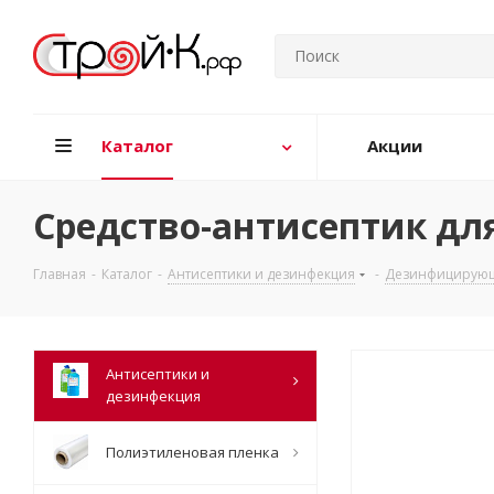
Каталог
Акции
Средство-антисептик для
Главная
-
Каталог
-
Антисептики и дезинфекция
-
Дезинфицирующ
Антисептики и
дезинфекция
Полиэтиленовая пленка