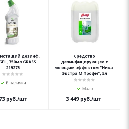
чистящий дезинф.
Средство
GEL, 750мл GRASS
дезинфицирующее с
219275
моющим эффектом "Ника-
Экстра М Профи", 5л
В наличии
Мало
73
руб.
/шт
3 449
руб.
/шт