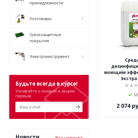
принадлежности
Хозтовары
Грязезащитные
покрытия
Электроинструмент
Сред
дезинфици
моющим эффе
Экстра 
Будьте всегда в курсе!
Узнавайте о скидках и акциях
М
первым
2 074
ру
Новости
Все новости