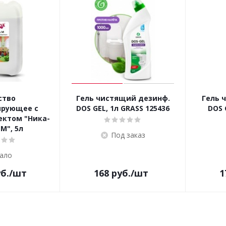
ство
Гель чистящий дезинф.
Гель 
рующее с
DOS GEL, 1л GRASS 125436
DOS 
ктом "Ника-
М", 5л
Под заказ
ало
б.
/шт
168
руб.
/шт
1