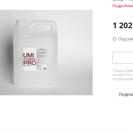
Подробне
1 202
Под за
Товара дав
момент Ваш
подтвержде
Подел