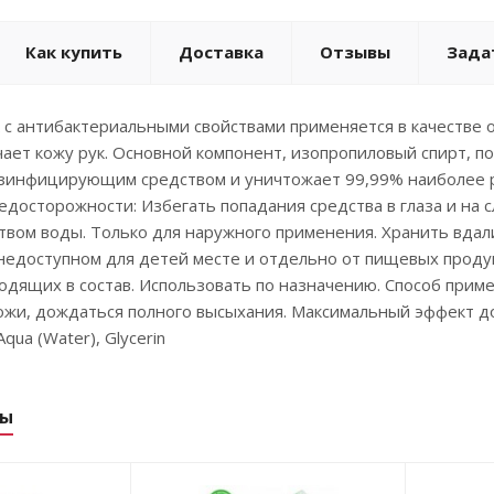
Как купить
Доставка
Отзывы
Зада
 с антибактериальными свойствами применяется в качестве
чает кожу рук. Основной компонент, изопропиловый спирт, п
езинфицирующим средством и уничтожает 99,99% наиболее р
едосторожности: Избегать попадания средства в глаза и на 
вом воды. Только для наружного применения. Хранить вдали
 недоступном для детей месте и отдельно от пищевых прод
одящих в состав. Использовать по назначению. Способ при
ожи, дождаться полного высыхания. Максимальный эффект дост
Aqua (Water), Glycerin
ры