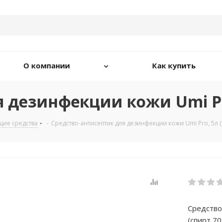
О компании
Как купить
 дезинфекции кожи Umi Pro
ие средства
-
Средство-антисептик для дезинфекции кожи Umi Pro, 5л 
Средство
(спирт 7