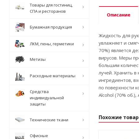
Товары для гостиниц,
СПА и ресторанов
Описание
Бумажная продукция
Жидкость для рук
увлажняет и смяг
ЛКМ, пены, герметики
70%) является д
вирусов. Меры пр
Метизы
большим количест
лучей. Хранить в
Расходные материалы
ингредиентов, вх
по поверхности к
Средства
Alcohol (70% об.), 
индивидуальной
защиты
Похожие това
Технические ткани
Офисные