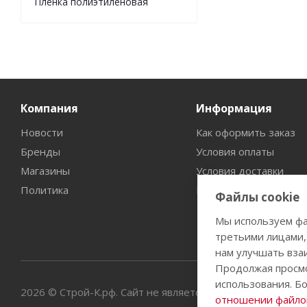
Пленка полиэтиленовая
Компания
Информация
Новости
Как оформить заказ
Бренды
Условия оплаты
Магазины
Условия доставки
Политика
Гарантия на товар
Файлы cookie
Мы используем фа
третьими лицами,
нам улучшать вза
Продолжая просмо
использования. Б
2026 © Строй-К.рф. Сайт не является публичной офертой
отношении файлов