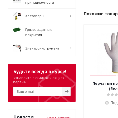
принадлежности
Похожие това
Хозтовары
Грязезащитные
покрытия
Электроинструмент
Будьте всегда в курсе!
Узнавайте о скидках и акциях
первым
Перчатки п
(бел
Под
Новости
Все новости