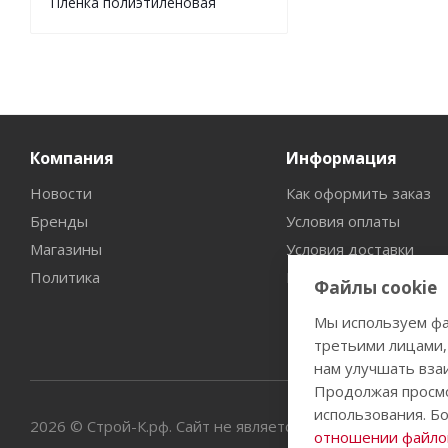
Пленка полиэтиленовая
Компания
Информация
Новости
Как оформить заказ
Бренды
Условия оплаты
Магазины
Условия доставки
Политика
Гарантия на товар
Файлы cookie
Мы используем фа
третьими лицами,
нам улучшать вза
Продолжая просмо
использования. Б
2026 © Строй-К.рф. Сайт не является публичной офертой
отношении файлов