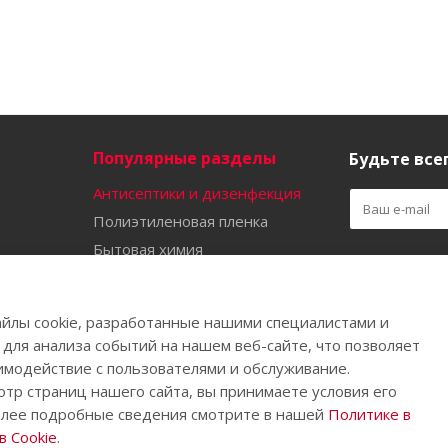
Популярные разделы
Будьте всег
Антисептики и дизенфекция
Полиэтиленовая пленка
Бытовая химия
Оставайтес
Садово-огородный инвентарь
Ручной инструмент
йлы cookie, разработанные нашими специалистами и
Бахилы
 для анализа событий на нашем веб-сайте, что позволяет
имодействие с пользователями и обслуживание.
тр страниц нашего сайта, вы принимаете условия его
олее подробные сведения смотрите в нашей
Политике в
.
 Cookie
.