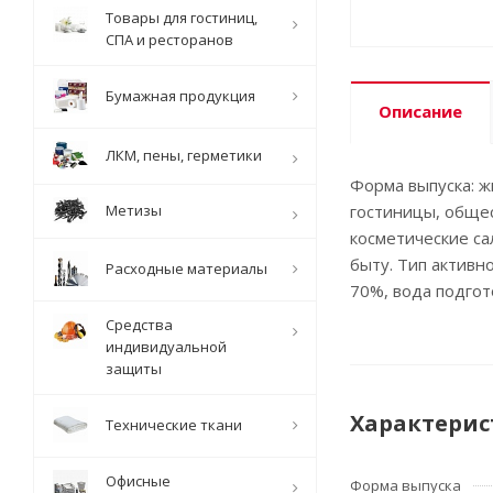
Товары для гостиниц,
СПА и ресторанов
Бумажная продукция
Описание
ЛКМ, пены, герметики
Форма выпуска: ж
Метизы
гостиницы, общес
косметические с
быту. Тип активн
Расходные материалы
70%, вода подго
Средства
индивидуальной
защиты
Характерис
Технические ткани
Офисные
Форма выпуска