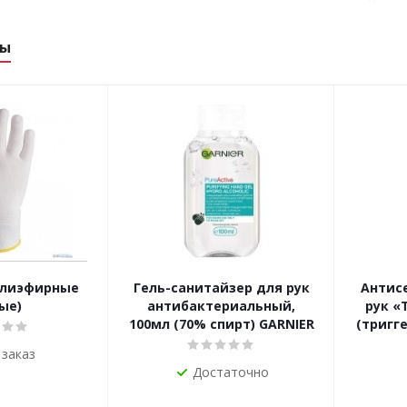
ры
олиэфирные
Гель-санитайзер для рук
Антис
ые)
антибактериальный,
рук «
100мл (70% спирт) GARNIER
(тригг
 заказ
Достаточно