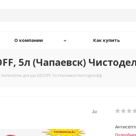
О компании
Как купить
FF, 5л (Чапаевск) Чистод
Антисептик для рук DEZOFF, 5л (Чапаевск) Чистоделофф
Антисепт
Подробне