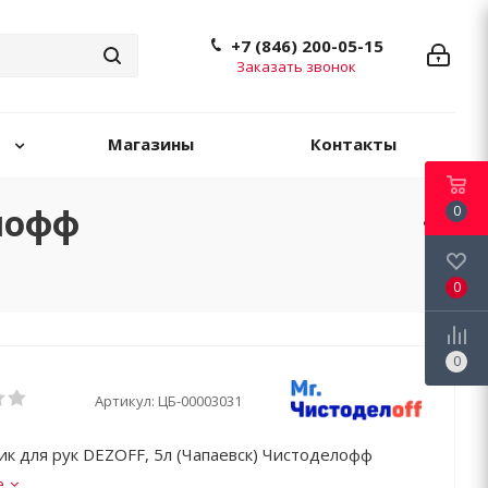
+7 (846) 200-05-15
Заказать звонок
Магазины
Контакты
елофф
0
0
0
Артикул:
ЦБ-00003031
ик для рук DEZOFF, 5л (Чапаевск) Чистоделофф
е