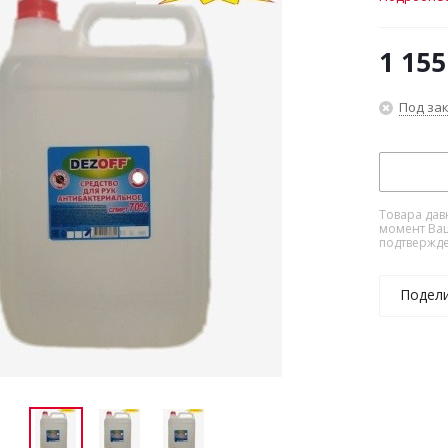
1 155
Под за
Товара дав
момент Ваш
подтвержде
Подел