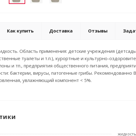
Как купить
Доставка
Отзывы
Зада
идкость. Область применения: детские учреждения (детсады,
твенные туалеты и т.п.), курортные и культурно-оздоровит
алоны и тп., предприятия общественного питания, предпри
ости: бактерии, вирусы, патогенные грибы. Рекомендованно 
товленная, увлажняющий компонент < 5%.
тики
жидкост